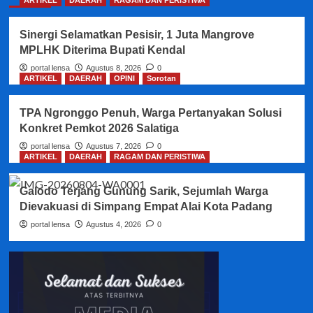
ARTIKEL
DAERAH
RAGAM DAN PERISTIWA
Sinergi Selamatkan Pesisir, 1 Juta Mangrove
MPLHK Diterima Bupati Kendal
portal lensa
Agustus 8, 2026
0
ARTIKEL
DAERAH
OPINI
Sorotan
TPA Ngronggo Penuh, Warga Pertanyakan Solusi
Konkret Pemkot 2026 Salatiga
portal lensa
Agustus 7, 2026
0
ARTIKEL
DAERAH
RAGAM DAN PERISTIWA
Galodo Terjang Gunung Sarik, Sejumlah Warga
Dievakuasi di Simpang Empat Alai Kota Padang
portal lensa
Agustus 4, 2026
0