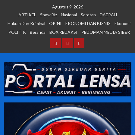
Skip
Agustus 9, 2026
to
ARTIKEL
Show Biz
Nasional
Sorotan
DAERAH
content
Hukum Dan Kriminal
OPINI
EKONOMI DAN BISNIS
Ekonomi
POLITIK
Beranda
BOX REDAKSI
PEDOMAN MEDIA SIBER
Beranda
BOX
PEDOMAN
REDAKSI
MEDIA
SIBER