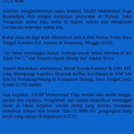
20.21 WIB.
Sebelum menghembuskan napas terakhir, AKBP Muhammad Yoga
Buanadipta Ilafi sempat menjalani perawatan di Rumah Sakit
Telogorejo akibat luka serius di bagian kepala usai mengalami
kecelakaan beberapa waktu lalu.
Kabar duka ini juga telah dibenarkan oleh Kabid Humas Polda Jawa
Tengah Kombes Pol. Artanto di Semarang, Minggu (6/10).
“Iya benar (meninggal dunia). Semoga arwah beliau diterima di sisi
Allah SWT,” ujar Artanto seperti dikutip dari
Antara News
.
Seperti diberitakan sebelumnya, Mobil Toyota Fortuner B 1981 MY
yang ditumpangi Kapolres Boyolali terlibat kecelakaan di KM 346
ruas tol Pemalang-Batang di Kabupaten Batang, Jawa Tengah, pada
Kamis (1/10) malam.
Saat kejadian, AKBP Muhammad Yoga berada satu mobil dengan
ajudan dan sopirnya. Pengemudi dan ajudan dilaporkan meninggal
dunia di lokasi kejadian setelah mobil yang mereka tumpangi
menabrak sebuah truk tronton Hino H 9086 BV pengangkut tiang
listrik yang melaju di depannya. (GCP)