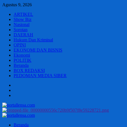
Skip
Agustus 9, 2026
to
ARTIKEL
content
Show Biz
Nasional
Sorotan
DAERAH
Hukum Dan Kriminal
OPINI
EKONOMI DAN BISNIS
Ekonomi
POLITIK
Beranda
BOX REDAKSI
PEDOMAN MEDIA SIBER
Beranda
BOX
REDAKSI
PEDOMAN
MEDIA
SIBER
Primary
Menu
Beranda