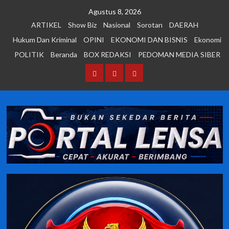
Skip
Agustus 8, 2026
to
ARTIKEL
Show Biz
Nasional
Sorotan
DAERAH
content
Hukum Dan Kriminal
OPINI
EKONOMI DAN BISNIS
Ekonomi
POLITIK
Beranda
BOX REDAKSI
PEDOMAN MEDIA SIBER
Beranda
BOX
PEDOMAN
REDAKSI
MEDIA
SIBER