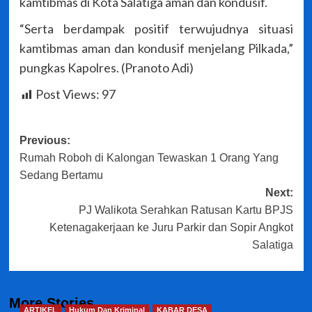
kamtibmas di Kota Salatiga aman dan kondusif.
“Serta berdampak positif terwujudnya situasi
kamtibmas aman dan kondusif menjelang Pilkada,”
pungkas Kapolres. (Pranoto Adi)
Post Views:
97
Post
Previous:
Rumah Roboh di Kalongan Tewaskan 1 Orang Yang
navigation
Sedang Bertamu
Next:
PJ Walikota Serahkan Ratusan Kartu BPJS
Ketenagakerjaan ke Juru Parkir dan Sopir Angkot
Salatiga
More Stories
ARTIKEL
Hukum Dan Kriminal
KABAR DESA