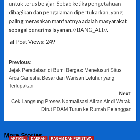
untuk terus belajar. Sebab ketika pengetahuan
dibagikan dan pengalaman dipertukarkan, yang
paling merasakan manfaatnya adalah masyarakat
sebagai penerima layanan.//BANG_ALI//.
Post Views:
249
Post
Previous:
Jejak Peradaban di Bumi Bergas: Menelusuri Situs
navigation
Arca Ganesha Besar dan Warisan Leluhur yang
Terlupakan
Next:
Cek Langsung Proses Normalisasi Aliran Air di Warak,
Dirut PDAM Turun ke Rumah Pelanggan
More Stories
ARTIKEL
DAERAH
RAGAM DAN PERISTIWA