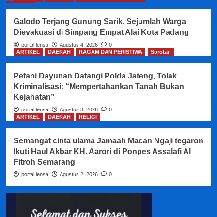
Galodo Terjang Gunung Sarik, Sejumlah Warga
Dievakuasi di Simpang Empat Alai Kota Padang
portal lensa
Agustus 4, 2026
0
ARTIKEL
DAERAH
RAGAM DAN PERISTIWA
Sorotan
Petani Dayunan Datangi Polda Jateng, Tolak
Kriminalisasi: “Mempertahankan Tanah Bukan
Kejahatan”
portal lensa
Agustus 3, 2026
0
ARTIKEL
DAERAH
RELIGI
Semangat cinta ulama Jamaah Macan Ngaji tegaron
Ikuti Haul Akbar KH. Aarori di Ponpes Assalafi Al
Fitroh Semarang
portal lensa
Agustus 2, 2026
0