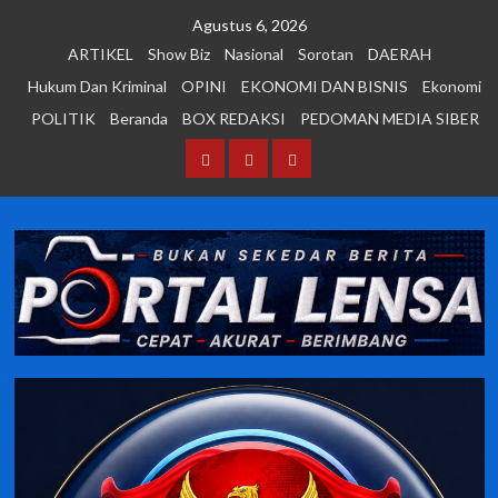
Skip
Agustus 6, 2026
to
ARTIKEL
Show Biz
Nasional
Sorotan
DAERAH
content
Hukum Dan Kriminal
OPINI
EKONOMI DAN BISNIS
Ekonomi
POLITIK
Beranda
BOX REDAKSI
PEDOMAN MEDIA SIBER
Beranda
BOX
PEDOMAN
REDAKSI
MEDIA
SIBER