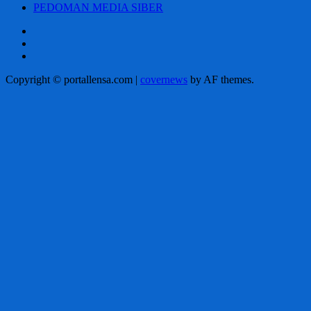
PEDOMAN MEDIA SIBER
Beranda
BOX
REDAKSI
PEDOMAN
MEDIA
Copyright © portallensa.com
|
covernews
by AF themes.
SIBER