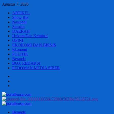
Skip
Agustus 7, 2026
to
ARTIKEL
content
Show Biz
Nasional
Sorotan
DAERAH
Hukum Dan Kriminal
OPINI
EKONOMI DAN BISNIS
Ekonomi
POLITIK
Beranda
BOX REDAKSI
PEDOMAN MEDIA SIBER
Beranda
BOX
REDAKSI
PEDOMAN
MEDIA
SIBER
Primary
Menu
Beranda