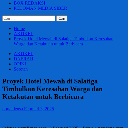
BOX REDAKSI
PEDOMAN MEDIA SIBER
Cari
untuk:
Home
ARTIKEL
Proyek Hotel Mewah di Salatiga Timbulkan Keresahan
Warga dan Ketakutan untuk Berbicara
ARTIKEL
DAERAH
OPINI
Sorotan
Proyek Hotel Mewah di Salatiga
Timbulkan Keresahan Warga dan
Ketakutan untuk Berbicara
portal lensa
Februari 3, 2025