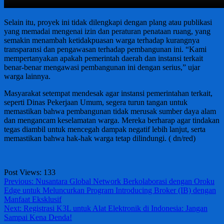
Selain itu, proyek ini tidak dilengkapi dengan plang atau publikasi
yang memadai mengenai izin dan peraturan penataan ruang, yang
semakin menambah ketidakpuasan warga terhadap kurangnya
transparansi dan pengawasan terhadap pembangunan ini. “Kami
mempertanyakan apakah pemerintah daerah dan instansi terkait
benar-benar mengawasi pembangunan ini dengan serius,” ujar
warga lainnya.
Masyarakat setempat mendesak agar instansi pemerintahan terkait,
seperti Dinas Pekerjaan Umum, segera turun tangan untuk
memastikan bahwa pembangunan tidak merusak sumber daya alam
dan mengancam keselamatan warga. Mereka berharap agar tindakan
tegas diambil untuk mencegah dampak negatif lebih lanjut, serta
memastikan bahwa hak-hak warga tetap dilindungi. ( dn/red)
Post Views:
133
Post
Previous:
Nusantara Global Network Berkolaborasi dengan Oroku
Edge untuk Meluncurkan Program Introducing Broker (IB) dengan
navigation
Manfaat Eksklusif
Next:
Registrasi K3L untuk Alat Elektronik di Indonesia: Jangan
Sampai Kena Denda!