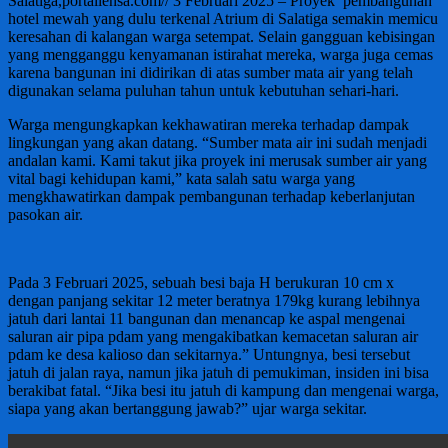
Salatiga,portallensa.com// 3 Februari 2025 – Proyek pembangunan
hotel mewah yang dulu terkenal Atrium di Salatiga semakin memicu
keresahan di kalangan warga setempat. Selain gangguan kebisingan
yang mengganggu kenyamanan istirahat mereka, warga juga cemas
karena bangunan ini didirikan di atas sumber mata air yang telah
digunakan selama puluhan tahun untuk kebutuhan sehari-hari.
Warga mengungkapkan kekhawatiran mereka terhadap dampak
lingkungan yang akan datang. “Sumber mata air ini sudah menjadi
andalan kami. Kami takut jika proyek ini merusak sumber air yang
vital bagi kehidupan kami,” kata salah satu warga yang
mengkhawatirkan dampak pembangunan terhadap keberlanjutan
pasokan air.
Pada 3 Februari 2025, sebuah besi baja H berukuran 10 cm x
dengan panjang sekitar 12 meter beratnya 179kg kurang lebihnya
jatuh dari lantai 11 bangunan dan menancap ke aspal mengenai
saluran air pipa pdam yang mengakibatkan kemacetan saluran air
pdam ke desa kalioso dan sekitarnya.” Untungnya, besi tersebut
jatuh di jalan raya, namun jika jatuh di pemukiman, insiden ini bisa
berakibat fatal. “Jika besi itu jatuh di kampung dan mengenai warga,
siapa yang akan bertanggung jawab?” ujar warga sekitar.