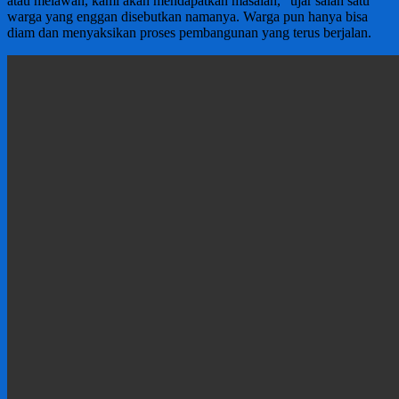
atau melawan, kami akan mendapatkan masalah,” ujar salah satu
warga yang enggan disebutkan namanya. Warga pun hanya bisa
diam dan menyaksikan proses pembangunan yang terus berjalan.