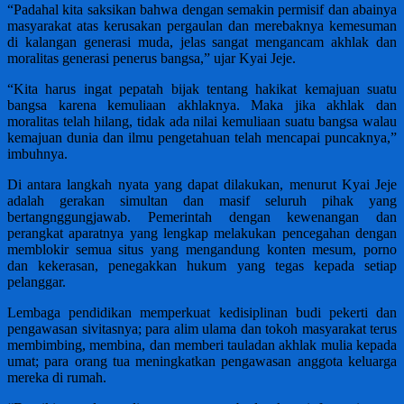
“Padahal kita saksikan bahwa dengan semakin permisif dan abainya
masyarakat atas kerusakan pergaulan dan merebaknya kemesuman
di kalangan generasi muda, jelas sangat mengancam akhlak dan
moralitas generasi penerus bangsa,” ujar Kyai Jeje.
“Kita harus ingat pepatah bijak tentang hakikat kemajuan suatu
bangsa karena kemuliaan akhlaknya. Maka jika akhlak dan
moralitas telah hilang, tidak ada nilai kemuliaan suatu bangsa walau
kemajuan dunia dan ilmu pengetahuan telah mencapai puncaknya,”
imbuhnya.
Di antara langkah nyata yang dapat dilakukan, menurut Kyai Jeje
adalah gerakan simultan dan masif seluruh pihak yang
bertangnggungjawab. Pemerintah dengan kewenangan dan
perangkat aparatnya yang lengkap melakukan pencegahan dengan
memblokir semua situs yang mengandung konten mesum, porno
dan kekerasan, penegakkan hukum yang tegas kepada setiap
pelanggar.
Lembaga pendidikan memperkuat kedisiplinan budi pekerti dan
pengawasan sivitasnya; para alim ulama dan tokoh masyarakat terus
membimbing, membina, dan memberi tauladan akhlak mulia kepada
umat; para orang tua meningkatkan pengawasan anggota keluarga
mereka di rumah.