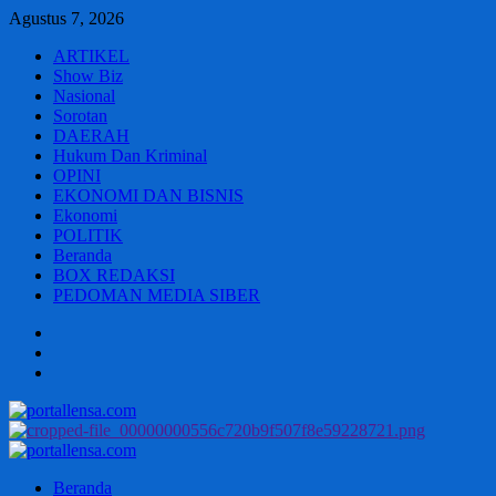
Skip
Agustus 7, 2026
to
ARTIKEL
content
Show Biz
Nasional
Sorotan
DAERAH
Hukum Dan Kriminal
OPINI
EKONOMI DAN BISNIS
Ekonomi
POLITIK
Beranda
BOX REDAKSI
PEDOMAN MEDIA SIBER
Beranda
BOX
REDAKSI
PEDOMAN
MEDIA
SIBER
Primary
Menu
Beranda