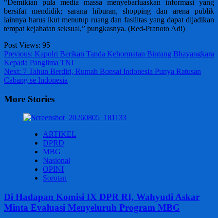
“Demikian pula media massa menyebarluaskan informasi yang
bersifat mendidik; sarana hiburan, shopping dan arena publik
lainnya harus ikut menutup ruang dan fasilitas yang dapat dijadikan
tempat kejahatan seksual,” pungkasnya. (Red-Pranoto Adi)
Post Views:
95
Post
Previous:
Kapolri Berikan Tanda Kehormatan Bintang Bhayangkara
Kepada Panglima TNI
navigation
Next:
7 Tahun Berdiri, Rumah Bonsai Indonesia Punya Ratusan
Cabang se Indonesia
More Stories
ARTIKEL
DPRD
MBG
Nasional
OPINI
Sorotan
Di Hadapan Komisi IX DPR RI, Wahyudi Askar
Minta Evaluasi Menyeluruh Program MBG