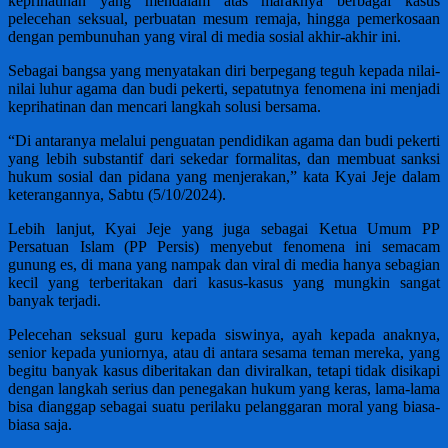
keprihatinan yang mendalam atas maraknya berbagai kasus
pelecehan seksual, perbuatan mesum remaja, hingga pemerkosaan
dengan pembunuhan yang viral di media sosial akhir-akhir ini.
Sebagai bangsa yang menyatakan diri berpegang teguh kepada nilai-
nilai luhur agama dan budi pekerti, sepatutnya fenomena ini menjadi
keprihatinan dan mencari langkah solusi bersama.
“Di antaranya melalui penguatan pendidikan agama dan budi pekerti
yang lebih substantif dari sekedar formalitas, dan membuat sanksi
hukum sosial dan pidana yang menjerakan,” kata Kyai Jeje dalam
keterangannya, Sabtu (5/10/2024).
Lebih lanjut, Kyai Jeje yang juga sebagai Ketua Umum PP
Persatuan Islam (PP Persis) menyebut fenomena ini semacam
gunung es, di mana yang nampak dan viral di media hanya sebagian
kecil yang terberitakan dari kasus-kasus yang mungkin sangat
banyak terjadi.
Pelecehan seksual guru kepada siswinya, ayah kepada anaknya,
senior kepada yuniornya, atau di antara sesama teman mereka, yang
begitu banyak kasus diberitakan dan diviralkan, tetapi tidak disikapi
dengan langkah serius dan penegakan hukum yang keras, lama-lama
bisa dianggap sebagai suatu perilaku pelanggaran moral yang biasa-
biasa saja.