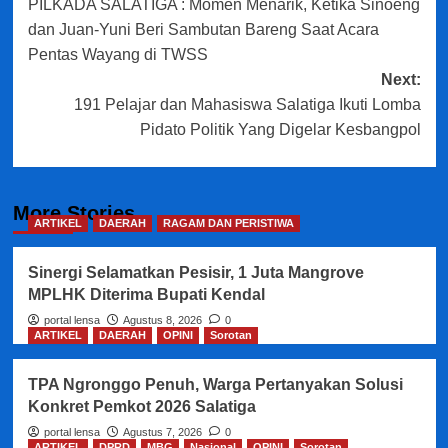
PILKADA SALATIGA : Momen Menarik, Ketika Sinoeng
navigation
dan Juan-Yuni Beri Sambutan Bareng Saat Acara
Pentas Wayang di TWSS
Next:
191 Pelajar dan Mahasiswa Salatiga Ikuti Lomba
Pidato Politik Yang Digelar Kesbangpol
More Stories
ARTIKEL
DAERAH
RAGAM DAN PERISTIWA
Sinergi Selamatkan Pesisir, 1 Juta Mangrove
MPLHK Diterima Bupati Kendal
portal lensa
Agustus 8, 2026
0
ARTIKEL
DAERAH
OPINI
Sorotan
TPA Ngronggo Penuh, Warga Pertanyakan Solusi
Konkret Pemkot 2026 Salatiga
portal lensa
Agustus 7, 2026
0
ARTIKEL
DPRD
MBG
Nasional
OPINI
Sorotan