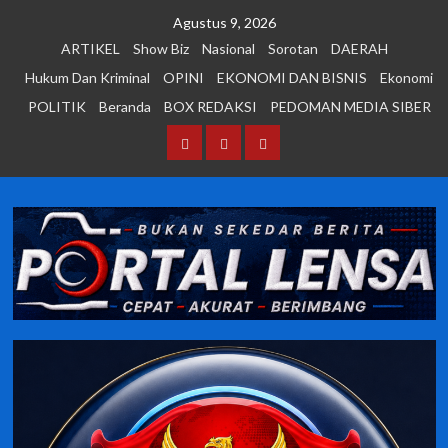
Skip
Agustus 9, 2026
to
ARTIKEL
Show Biz
Nasional
Sorotan
DAERAH
content
Hukum Dan Kriminal
OPINI
EKONOMI DAN BISNIS
Ekonomi
POLITIK
Beranda
BOX REDAKSI
PEDOMAN MEDIA SIBER
Beranda
BOX
PEDOMAN
REDAKSI
MEDIA
SIBER