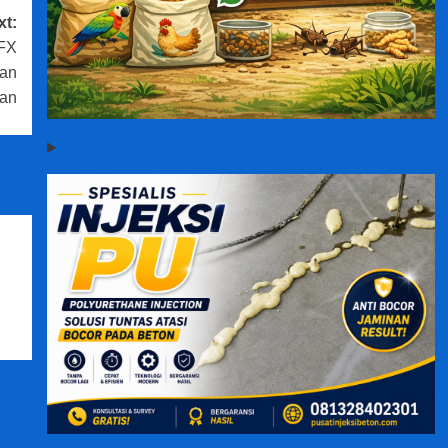
xt:
CFX
kan
pan