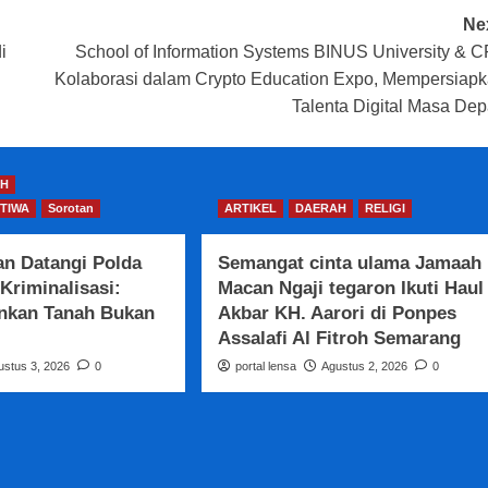
Ne
i
School of Information Systems BINUS University & 
Kolaborasi dalam Crypto Education Expo, Mempersiap
Talenta Digital Masa De
H
TIWA
Sorotan
ARTIKEL
DAERAH
RELIGI
an Datangi Polda
Semangat cinta ulama Jamaah
 Kriminalisasi:
Macan Ngaji tegaron Ikuti Haul
nkan Tanah Bukan
Akbar KH. Aarori di Ponpes
Assalafi Al Fitroh Semarang
ustus 3, 2026
0
portal lensa
Agustus 2, 2026
0