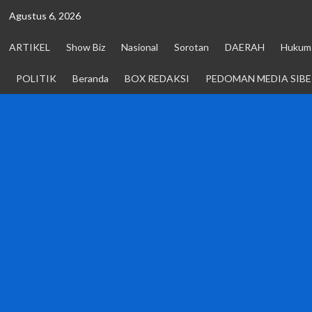
Skip
Agustus 6, 2026
to
content
ARTIKEL
Show Biz
Nasional
Sorotan
DAERAH
Hukum 
POLITIK
Beranda
BOX REDAKSI
PEDOMAN MEDIA SIBE