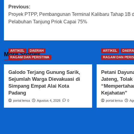
Post
Previous:
Proyek PTPP, Pembangunan Terminal Kalibaru Tahap 1B d
navigation
Pelabuhan Tanjung Priok Capai 75%
ARTIKEL
DAERAH
ARTIKEL
DAERA
More Stories
RAGAM DAN PERISTIWA
RAGAM DAN PERIS
Galodo Terjang Gunung Sarik,
Petani Dayun
Sejumlah Warga Dievakuasi di
Jateng, Tolak
Simpang Empat Alai Kota
“Mempertaha
Padang
Kejahatan”
portal lensa
Agustus 4, 2026
0
portal lensa
Ag