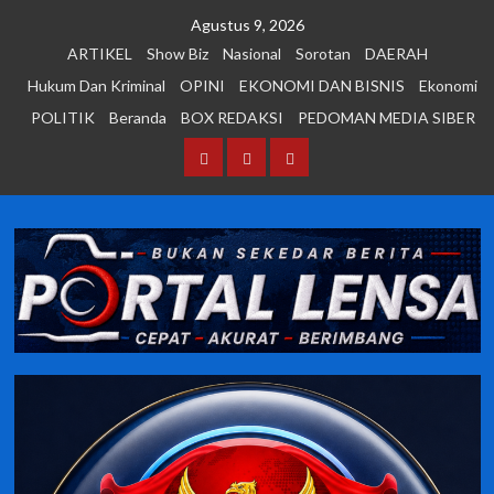
Skip
Agustus 9, 2026
to
ARTIKEL
Show Biz
Nasional
Sorotan
DAERAH
content
Hukum Dan Kriminal
OPINI
EKONOMI DAN BISNIS
Ekonomi
POLITIK
Beranda
BOX REDAKSI
PEDOMAN MEDIA SIBER
Beranda
BOX
PEDOMAN
REDAKSI
MEDIA
SIBER