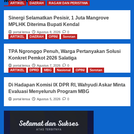
More Stories
ARTIKEL
DAERAH
RAGAM DAN PERISTIWA
Sinergi Selamatkan Pesisir, 1 Juta Mangrove
MPLHK Diterima Bupati Kendal
portal lensa
Agustus 8, 2026
0
ARTIKEL
DAERAH
OPINI
Sorotan
TPA Ngronggo Penuh, Warga Pertanyakan Solusi
Konkret Pemkot 2026 Salatiga
portal lensa
Agustus 7, 2026
0
ARTIKEL
DPRD
MBG
Nasional
OPINI
Sorotan
Di Hadapan Komisi IX DPR RI, Wahyudi Askar Minta
Evaluasi Menyeluruh Program MBG
portal lensa
Agustus 5, 2026
0