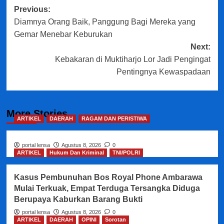
Post
Previous:
Diamnya Orang Baik, Panggung Bagi Mereka yang
navigation
Gemar Menebar Keburukan
Next:
Kebakaran di Muktiharjo Lor Jadi Pengingat
Pentingnya Kewaspadaan
More Stories
ARTIKEL
DAERAH
RAGAM DAN PERISTIWA
portal lensa
Agustus 8, 2026
0
ARTIKEL
Hukum Dan Kriminal
TNI/POLRI
Kasus Pembunuhan Bos Royal Phone Ambarawa
Mulai Terkuak, Empat Terduga Tersangka Diduga
Berupaya Kaburkan Barang Bukti
portal lensa
Agustus 8, 2026
0
ARTIKEL
DAERAH
OPINI
Sorotan