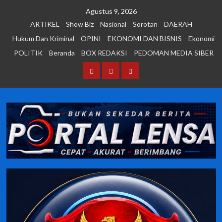
Skip
Agustus 9, 2026
to
ARTIKEL
Show Biz
Nasional
Sorotan
DAERAH
content
Hukum Dan Kriminal
OPINI
EKONOMI DAN BISNIS
Ekonomi
POLITIK
Beranda
BOX REDAKSI
PEDOMAN MEDIA SIBER
Beranda
BOX
PEDOMAN
REDAKSI
MEDIA
SIBER