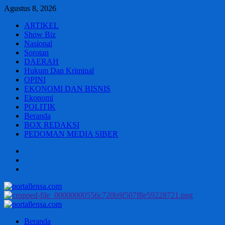
Skip
Agustus 8, 2026
to
ARTIKEL
content
Show Biz
Nasional
Sorotan
DAERAH
Hukum Dan Kriminal
OPINI
EKONOMI DAN BISNIS
Ekonomi
POLITIK
Beranda
BOX REDAKSI
PEDOMAN MEDIA SIBER
Beranda
BOX
REDAKSI
PEDOMAN
MEDIA
SIBER
Primary
Menu
Beranda