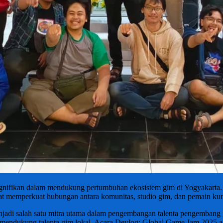
ignifikan dalam mendukung pertumbuhan ekosistem gim di Yogyakarta
 memperkuat hubungan antara komunitas, studio gim, dan pemain kunci
jadi salah satu mitra utama dalam pengembangan talenta pengembang gi
 mendukung talenta gim lokal. Acara Devlog: Global Game Jam 2025 a