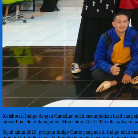
Kolaborasi Indigo dengan GameLan telah menunjukkan hasil yang s
inovatif melalui dukungan ini. Momentum GGJ 2025 diharapkan dapat
Sejak tahun 2019, program Indigo Game yang ada di Indigo telah men
program ini, Indigo terus berkomitmen untuk mendorong inovasi dan