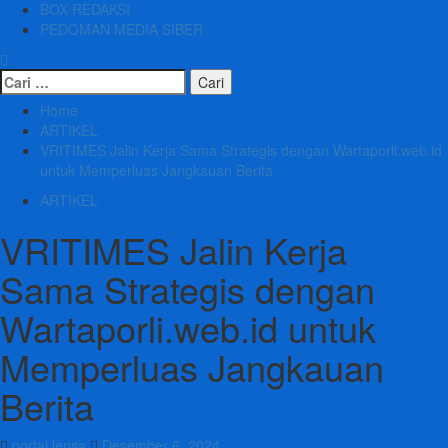
BOX REDAKSI
PEDOMAN MEDIA SIBER
Cari
untuk:
Home
ARTIKEL
VRITIMES Jalin Kerja Sama Strategis dengan Wartaporli.web.id
untuk Memperluas Jangkauan Berita
ARTIKEL
VRITIMES Jalin Kerja
Sama Strategis dengan
Wartaporli.web.id untuk
Memperluas Jangkauan
Berita
portal lensa
Desember 6, 2024