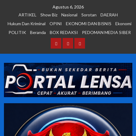
Skip
Agustus 6, 2026
to
ARTIKEL
Show Biz
Nasional
Sorotan
DAERAH
content
Hukum Dan Kriminal
OPINI
EKONOMI DAN BISNIS
Ekonomi
POLITIK
Beranda
BOX REDAKSI
PEDOMAN MEDIA SIBER
Beranda
BOX
PEDOMAN
REDAKSI
MEDIA
SIBER