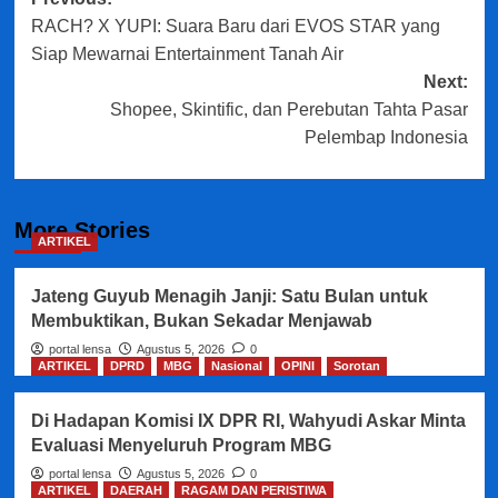
Post
RACH? X YUPI: Suara Baru dari EVOS STAR yang
navigation
Siap Mewarnai Entertainment Tanah Air
Next:
Shopee, Skintific, dan Perebutan Tahta Pasar
Pelembap Indonesia
More Stories
ARTIKEL
Jateng Guyub Menagih Janji: Satu Bulan untuk
Membuktikan, Bukan Sekadar Menjawab
portal lensa
Agustus 5, 2026
0
ARTIKEL
DPRD
MBG
Nasional
OPINI
Sorotan
Di Hadapan Komisi IX DPR RI, Wahyudi Askar Minta
Evaluasi Menyeluruh Program MBG
portal lensa
Agustus 5, 2026
0
ARTIKEL
DAERAH
RAGAM DAN PERISTIWA