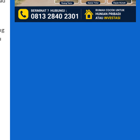
au
ng
u