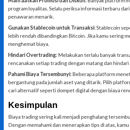
Manfaatkan Promosi dan Diskon:
Banyak platform m
program loyalitas. Selalu periksa informasi terbaru d
penawaran menarik.
Gunakan Stablecoin untuk Transaksi:
Stablecoin sep
lebih rendah dibandingkan Bitcoin. Jika kamu sering 
menghemat biaya.
Hindari Overtrading:
Melakukan terlalu banyak trans
rencanakan setiap trading dengan matang dan hindari 
Pahami Biaya Tersembunyi:
Beberapa platform meneta
bergantung pada jumlah aset yang ditarik. Pilih plat
cari alternatif seperti dompet digital dengan biaya ren
Kesimpulan
Biaya trading sering kali menjadi penghalang tersem
Dengan memahami dan menerapkan tips di atas, kamu 