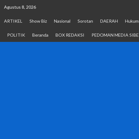
Skip
Agustus 8, 2026
to
content
ARTIKEL
Show Biz
Nasional
Sorotan
DAERAH
Hukum 
POLITIK
Beranda
BOX REDAKSI
PEDOMAN MEDIA SIBE