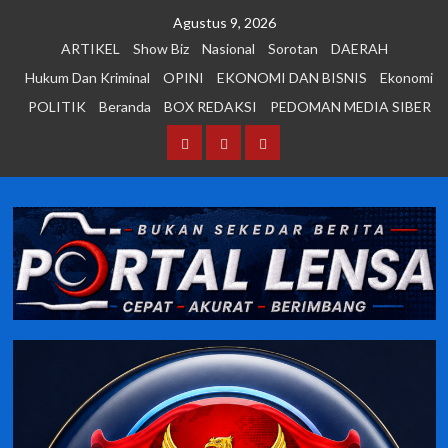
Skip
Agustus 9, 2026
to
ARTIKEL
Show Biz
Nasional
Sorotan
DAERAH
content
Hukum Dan Kriminal
OPINI
EKONOMI DAN BISNIS
Ekonomi
POLITIK
Beranda
BOX REDAKSI
PEDOMAN MEDIA SIBER
Beranda
BOX
PEDOMAN
REDAKSI
MEDIA
SIBER