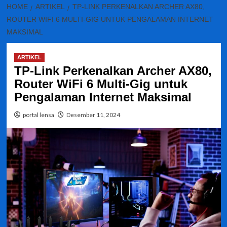
HOME
ARTIKEL
TP-LINK PERKENALKAN ARCHER AX80,
ROUTER WIFI 6 MULTI-GIG UNTUK PENGALAMAN INTERNET
MAKSIMAL
ARTIKEL
TP-Link Perkenalkan Archer AX80,
Router WiFi 6 Multi-Gig untuk
Pengalaman Internet Maksimal
portal lensa
Desember 11, 2024