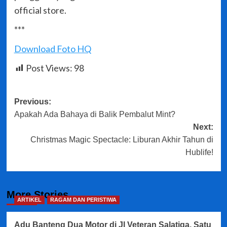
official store.
***
Download Foto HQ
Post Views:
98
Post
Previous:
Apakah Ada Bahaya di Balik Pembalut Mint?
navigation
Next:
Christmas Magic Spectacle: Liburan Akhir Tahun di
Hublife!
More Stories
ARTIKEL
RAGAM DAN PERISTIWA
Adu Banteng Dua Motor di Jl Veteran Salatiga, Satu