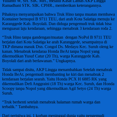
Yulianto W, SH. SIK. MH., melalui Kasat Lantas AKP Lingga
Ramadhani STK. SIK. CPHR., memberikan keterangannya.
Pihaknya menyampaikan bahwa Truk Hino tanpa muatan membawa
Kontainer bernopol B 9711 TEU, dari arah Kota Salatiga menuju ke
Karanggede Kab. Boyolali. Dan diduga pengemudi truk tidak bisa
menguasai laju kendaraan, sehingga menabrak 3 kendaraan roda 2.
“Truk Hino tanpa gandengan/muatan dengan NoPol B 9711 TEU
berjalan dari Kota Salatiga ke arah Karanggede, sesampainya di
TKP dimana masuk Dsn. Congol Ds. Medayu Kec. Suruh oleng ke
kanan. Menabrak kendaraa Honda BeAt tanpa Nopol yang
dikemudikan Yusuf Catur (20 Th), warga Karanggede Kab.
Boyolali dari arah berlawanan.” Ungkapnya.
Tidak sampai disitu, AKP Lingga menambahkan Setelah menabrak
Honda BeAt, pengemudi membanting ke kiri dan menabrak 2
kendaraan berjalan searah. Yaitu Honda PCX H 6885 RK yang
dikemudikan Defi Anggraini (18 Th) warga Kec. Suruh, dan Honda
Scoopy tanpa Nopol yang dikemudikan Agil Setyo (24 Th) warga
Suruh.
“Truk berhenti setelah menabrak halaman rumah warga dan
terbalik.” Tambahnya.
Dari peristiwa ini, 1 korban meninggal dunia yaitu pengemudi