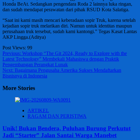
Honda BeAt. Sedangkan pengendara Roda 2 lainnya luka ringan,
dan sudah mendapat perawatan dari pihak RSUD Kota Salatiga.
“Saat ini kami masih mencari keberadaan sopir Truk, karena setelah
kejadian sopir truk melarikan diri. Namun untuk identitas maupun
perusahaan truk tersebut, sudah kami kantongi.” Tegas Kasat Lantas
AKP Lingga.(Aditya)
Post Views:
99
Post
Previous:
Workshop “The Git 2024, Ready to Explore with the
Latest Technology” Membekali Mahasiswa dengan Praktik
navigation
Pengembangan Perangkat Lunak
Next:
Bagaimana Pengusaha Amerika Sukses Mendaftarkan
Bisnisnya di Indonesia
More Stories
ARTIKEL
RAGAM DAN PERISTIWA
Unik! Bukan Bendera, Puluhan Burung Perkutut
Jadi “Starter” Jalan Santai Warga Manebet