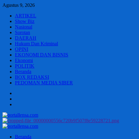
Skip
Agustus 9, 2026
to
ARTIKEL
content
Show Biz
Nasional
Sorotan
DAERAH
Hukum Dan Kriminal
OPINI
EKONOMI DAN BISNIS
Ekonomi
POLITIK
Beranda
BOX REDAKSI
PEDOMAN MEDIA SIBER
Beranda
BOX
REDAKSI
PEDOMAN
MEDIA
SIBER
Primary
Menu
Beranda