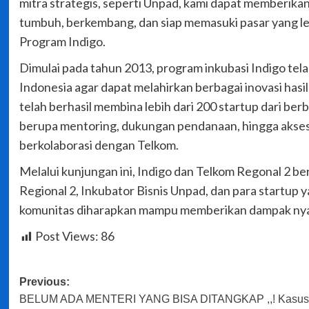
mitra strategis, seperti Unpad, kami dapat memberikan
tumbuh, berkembang, dan siap memasuki pasar yang leb
Program Indigo.
Dimulai pada tahun 2013, program inkubasi Indigo te
Indonesia agar dapat melahirkan berbagai inovasi hasi
telah berhasil membina lebih dari 200 startup dari be
berupa mentoring, dukungan pendanaan, hingga akses k
berkolaborasi dengan Telkom.
Melalui kunjungan ini, Indigo dan Telkom Regonal 2 
Regional 2, Inkubator Bisnis Unpad, dan para startup ya
komunitas diharapkan mampu memberikan dampak nyat
Post Views:
86
Post
Previous:
BELUM ADA MENTERI YANG BISA DITANGKAP ,,! Kasus
navigation