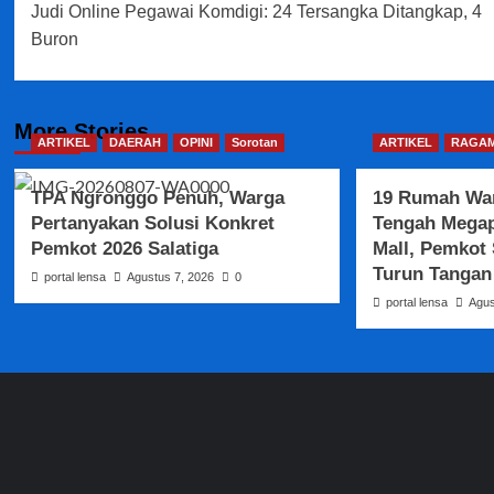
Judi Online Pegawai Komdigi: 24 Tersangka Ditangkap, 4
Buron
More Stories
ARTIKEL
DAERAH
OPINI
Sorotan
ARTIKEL
RAGAM
TPA Ngronggo Penuh, Warga
19 Rumah War
Pertanyakan Solusi Konkret
Tengah Mega
Pemkot 2026 Salatiga
Mall, Pemkot
Turun Tangan
portal lensa
Agustus 7, 2026
0
portal lensa
Agus