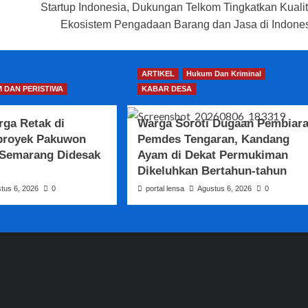
Startup Indonesia, Dukungan Telkom Tingkatkan Kuali
Ekosistem Pengadaan Barang dan Jasa di Indone
ARTIKEL
Hukum Dan Kriminal
 DAN PERISTIWA
KABAR DESA
ga Retak di
Warga Soroti Dugaan Pembiar
proyek Pakuwon
Pemdes Tengaran, Kandang
 Semarang Didesak
Ayam di Dekat Permukiman
Dikeluhkan Bertahun-tahun
tus 6, 2026
0
portal lensa
Agustus 6, 2026
0