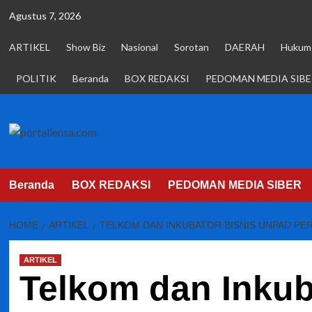
Skip
Agustus 7, 2026
to
content
ARTIKEL
Show Biz
Nasional
Sorotan
DAERAH
Hukum 
POLITIK
Beranda
BOX REDAKSI
PEDOMAN MEDIA SIBE
Beranda
BOX REDAKSI
PEDOMAN MEDIA SIBER
HOME
ARTIKEL
TELKOM DAN INKUBATOR BISNIS UNPAD P
ARTIKEL
Telkom dan Inkub