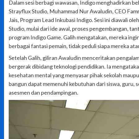
Dalam sesi berbagi wawasan, Indigo menghadirkan be
Strayflux Studio, Muhammad Nur Awaludin, CEO Fammi
Jais, Program Lead Inkubasi Indigo. Sesi ini diawali o
Studio, mulai dari ide awal, proses pengembangan, tan
program Indigo Game. Galih mengatakan, mereka ing
berbagai fantasi pemain, tidak peduli siapa mereka at
Setelah Galih, giliran Awaludin menceritakan penga
bergerak dibidang teknologi pendidikan. Ia mengataka
kesehatan mental yang menyasar pihak sekolah maupun
bangun dapat memenuhi kebutuhan dari siswa, guru, 
asesmen dan pendampingan.