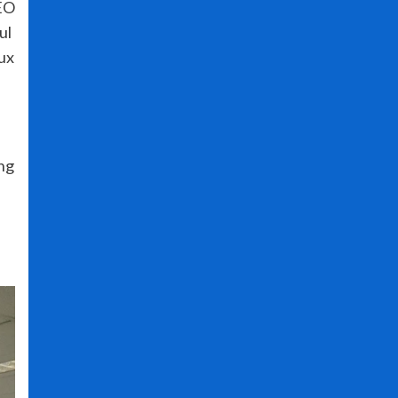
EO
ul
lux
ng