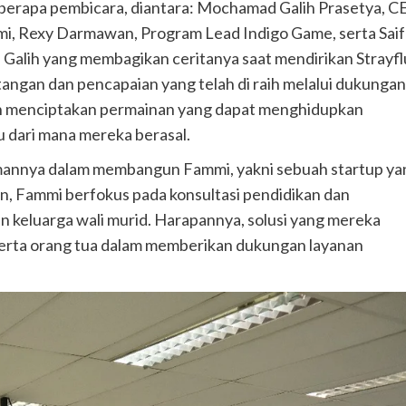
berapa pembicara, diantara: Mochamad Galih Prasetya, C
, Rexy Darmawan, Program Lead Indigo Game, serta Saif
leh Galih yang membagikan ceritanya saat mendirikan Strayf
tangan dan pencapaian yang telah di raih melalui dukungan
in menciptakan permainan yang dapat menghidupkan
au dari mana mereka berasal.
lamannya dalam membangun Fammi, yakni sebuah startup ya
n, Fammi berfokus pada konsultasi pendidikan dan
 keluarga wali murid. Harapannya, solusi yang mereka
serta orang tua dalam memberikan dukungan layanan