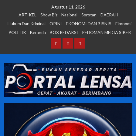
Skip
Agustus 11, 2026
to
ARTIKEL
Show Biz
Nasional
Sorotan
DAERAH
content
Hukum Dan Kriminal
OPINI
EKONOMI DAN BISNIS
Ekonomi
POLITIK
Beranda
BOX REDAKSI
PEDOMAN MEDIA SIBER
Beranda
BOX
PEDOMAN
REDAKSI
MEDIA
SIBER