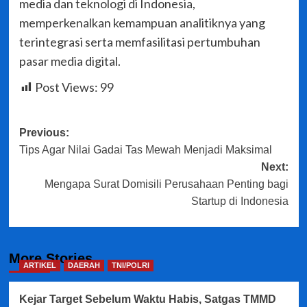
media dan teknologi di Indonesia,
memperkenalkan kemampuan analitiknya yang
terintegrasi serta memfasilitasi pertumbuhan
pasar media digital.
Post Views:
99
Post
Previous:
Tips Agar Nilai Gadai Tas Mewah Menjadi Maksimal
navigation
Next:
Mengapa Surat Domisili Perusahaan Penting bagi
Startup di Indonesia
More Stories
ARTIKEL
DAERAH
TNI/POLRI
Kejar Target Sebelum Waktu Habis, Satgas TMMD