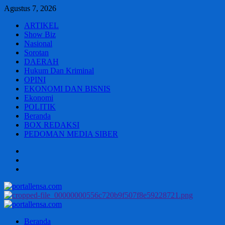
Skip
Agustus 7, 2026
to
ARTIKEL
content
Show Biz
Nasional
Sorotan
DAERAH
Hukum Dan Kriminal
OPINI
EKONOMI DAN BISNIS
Ekonomi
POLITIK
Beranda
BOX REDAKSI
PEDOMAN MEDIA SIBER
Beranda
BOX
REDAKSI
PEDOMAN
MEDIA
SIBER
Primary
Menu
Beranda