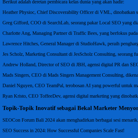
Berikut adalah deretan pembicara kelas dunia yang akan hadir:
Heather Physioc, Chief Discoverability Officer di VML, dinobatkan
Greg Gifford, COO di SearchLab, seorang pakar Local SEO yang diak
Charlotte Ang, Managing Partner di Traffic Bees, yang berfokus pad
Lawrence Hitches, General Manager di StudioHawk, peraih pengha
Jes Scholz, Marketing Consultant di JesScholz Consulting, seorang
Andrew Holland, Director of SEO di JBH, agensi digital PR dan SE
Mads Singers, CEO di Mads Singers Management Consulting, dikenal l
Daniel Nguyen, CEO TeamPal, terobosan AI yang powerful untuk m
Ryan Kristo, CEO ToffeeDev, agensi digital marketing yang dinobatk
Topik-Topik Inovatif sebagai Bekal Marketer Menyo
SEOCon Forum Bali 2024 akan menghadirkan berbagai sesi menarik,
SEO Success in 2024: How Successful Companies Scale Fast!