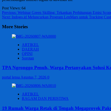
Post Views:
64
Post
Previous:
Webinar Green Skilling: Tekankan Perhitungan Emisi Scope
Next:
Indogo.id Meluncurkan Program LenMars untuk Tracking Cust
navigation
More Stories
ARTIKEL
DAERAH
OPINI
Sorotan
TPA Ngronggo Penuh, Warga Pertanyakan Solusi Ko
portal lensa
Agustus 7, 2026
0
ARTIKEL
RAGAM DAN PERISTIWA
19 Rumah Warga Retak di Tengah Megaproyek Pak