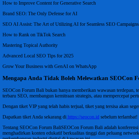
How to Improve Content for Generative Search
Brand SEO: The Only Defense for AI
SEO AI Assist: The Art of Utilizing AI for Seamless SEO Campaigns
How to Rank on TikTok Search
Mastering Topical Authority
Advanced Local SEO Tips for 2025
Grow Your Business with GenAI on WhatsApp
Mengapa Anda Tidak Boleh Melewatkan SEOCon Fo
SEOCon Forum Bali bukan hanya memberikan wawasan terdepan, tetapi
terbaru SEO, membangun kemitraan strategis, atau mempercepat pertu
Dengan tiket VIP yang telah habis terjual, tiket yang tersisa akan se
Dapatkan tiket Anda sekarang di
https://seocon.id
sebelum terlambat!
Tentang SEOCon Forum BaliSEOCon Forum Bali adalah konferensi digi
menghadirkan konten edukatif berkualitas tinggi dan peluang networ
perkembangan industri digital di kawasan ini.