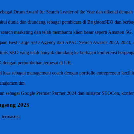
 sebagai Drum Award for Search Leader of the Year dan dikenal dengan
ui dunia dan diundang sebagai pembicara di BrightonSEO dan berbagai
a search marketing dan telah membantu klien besar seperti Amazon SG.
rgaan Best Large SEO Agency dari APAC Search Awards 2022, 2023, 
 futuris SEO yang telah banyak diundang ke berbagai konferensi berg
O dengan pertumbuhan terpesat di UK.
uas sebagai management coach dengan portfolio entrepreneur kecil hi
anajemen tim.
an sebagai Google Premier Partner 2024 dan inisiator SEOCon, konfere
ngsong 2025
 termasuk: