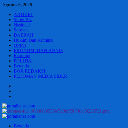
Skip
Agustus 6, 2026
to
ARTIKEL
content
Show Biz
Nasional
Sorotan
DAERAH
Hukum Dan Kriminal
OPINI
EKONOMI DAN BISNIS
Ekonomi
POLITIK
Beranda
BOX REDAKSI
PEDOMAN MEDIA SIBER
Beranda
BOX
REDAKSI
PEDOMAN
MEDIA
SIBER
Primary
Menu
Beranda