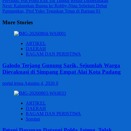
Post
Previous:
Pos Polisi Exit Tol Tingkir Resmi Dioperasikan
Next:
Kalungkan Bunga ke Robby-Nina Sebelum Debat
navigation
Pamungkas, Prof Yoko Tegaskan Tetap di Barisan 01
More Stories
ARTIKEL
DAERAH
RAGAM DAN PERISTIWA
Galodo Terjang Gunung Sarik, Sejumlah Warga
Dievakuasi di Simpang Empat Alai Kota Padang
portal lensa
Agustus 4, 2026
0
ARTIKEL
DAERAH
RAGAM DAN PERISTIWA
Sorotan
Petani Dayunan Datangi Polda Jateng, Tolak