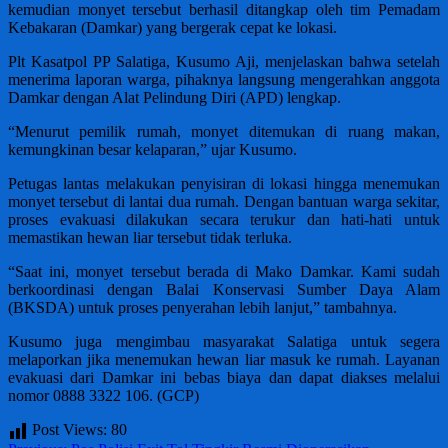
kemudian monyet tersebut berhasil ditangkap oleh tim Pemadam
Kebakaran (Damkar) yang bergerak cepat ke lokasi.
Plt Kasatpol PP Salatiga, Kusumo Aji, menjelaskan bahwa setelah
menerima laporan warga, pihaknya langsung mengerahkan anggota
Damkar dengan Alat Pelindung Diri (APD) lengkap.
“Menurut pemilik rumah, monyet ditemukan di ruang makan,
kemungkinan besar kelaparan,” ujar Kusumo.
Petugas lantas melakukan penyisiran di lokasi hingga menemukan
monyet tersebut di lantai dua rumah. Dengan bantuan warga sekitar,
proses evakuasi dilakukan secara terukur dan hati-hati untuk
memastikan hewan liar tersebut tidak terluka.
“Saat ini, monyet tersebut berada di Mako Damkar. Kami sudah
berkoordinasi dengan Balai Konservasi Sumber Daya Alam
(BKSDA) untuk proses penyerahan lebih lanjut,” tambahnya.
Kusumo juga mengimbau masyarakat Salatiga untuk segera
melaporkan jika menemukan hewan liar masuk ke rumah. Layanan
evakuasi dari Damkar ini bebas biaya dan dapat diakses melalui
nomor 0888 3322 106. (GCP)
Post Views:
80