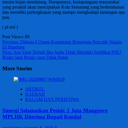
musim hujan mendatang. Harapannya, kesiapsiagaan masyarakat
yang proaktif akan menciptakan Kota Semarang yang berketahanan
dan memiliki perlengkapan yang mampu menghadapi tantangan apa
pun.
( pl red )
Post Views:
89
Post
Previous:
Diduga 6 Orang Komplotan Bersenjata Penculik Wanita
Di Bandung
navigation
Next:
Apa Yang Terjadi Jika Anda Tidak Memiliki Sertifikat PSE?
Risiko bagi Bisnis yang Tidak Patuh
More Stories
ARTIKEL
DAERAH
RAGAM DAN PERISTIWA
Sinergi Selamatkan Pesisir, 1 Juta Mangrove
MPLHK Diterima Bupati Kendal
portal lensa
Agustus 8, 2026
0