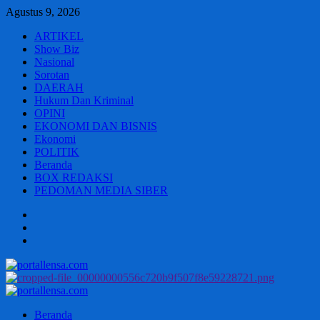
Skip
Agustus 9, 2026
to
ARTIKEL
content
Show Biz
Nasional
Sorotan
DAERAH
Hukum Dan Kriminal
OPINI
EKONOMI DAN BISNIS
Ekonomi
POLITIK
Beranda
BOX REDAKSI
PEDOMAN MEDIA SIBER
Beranda
BOX
REDAKSI
PEDOMAN
MEDIA
SIBER
Primary
Menu
Beranda