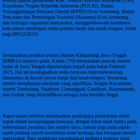
seluruh jajaran pemerintah kota, Tentara Nasional Indonesia (TNI),
Kepolisian Negara Republik Indonesia (POLRI), Badan
Penanggulangan Bencana Daerah (BPBD) Kota Semarang, Badan
Pencarian dan Pertolongan Nasional (Basarnas) Kota Semarang ,
dan berbagai organisasi masyarakat, menggarisbawahi komitmen
kota dalam memitigasi risiko potensi banjir dan tanah longsor. Senin
pagi (09/12/2024)
Berdasarkan prediksi terbaru Stasiun Klimatologi Jawa Tengah
(BMKG) suratnya pada, Kamis (7/9) menyatakan puncak musim
hujan di Jawa Tengah diperkirakan terjadi pada bulan Februari
2025. Hal ini meningkatkan risiko bencana hidrometeorologi,
khususnya di daerah rawan banjir dan tanah longsor. Semarang
sendiri menghadapi ancaman yang signifikan, dengan Kecamatan
seperti Tembalang, Ngaliyan, Gunungpati, Candisari, Banyumanik,
dan Genuk yang diidentifikasi sebagai zona berisiko tinggi.
Rapat umum tersebut menekankan pentingnya pendekatan multi-
aspek dalam kesiapsiagaan bencana, dengan fokus tidak hanya pada
ketersediaan peralatan dan sumber daya, namun juga pada aspek-
aspek penting seperti koordinasi antar lembaga dan kesiapan mental
masyarakat. Para pembicara menekankan perlunya respons yang