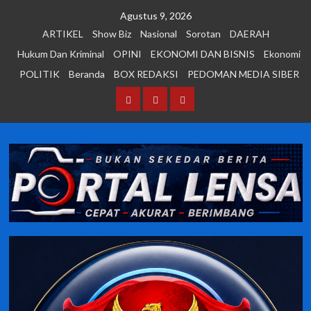
Skip
Agustus 9, 2026
to
ARTIKEL
Show Biz
Nasional
Sorotan
DAERAH
content
Hukum Dan Kriminal
OPINI
EKONOMI DAN BISNIS
Ekonomi
POLITIK
Beranda
BOX REDAKSI
PEDOMAN MEDIA SIBER
Beranda
BOX
PEDOMAN
REDAKSI
MEDIA
SIBER