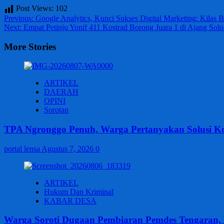
Post Views:
102
Post
Previous:
Google Analytics, Kunci Sukses Digital Marketing: Kila
Next:
Empat Petinju Yonif 411 Kostrad Borong Juara 1 di Ajang Sol
navigation
More Stories
ARTIKEL
DAERAH
OPINI
Sorotan
TPA Ngronggo Penuh, Warga Pertanyakan Solusi Ko
portal lensa
Agustus 7, 2026
0
ARTIKEL
Hukum Dan Kriminal
KABAR DESA
Warga Soroti Dugaan Pembiaran Pemdes Tengaran,