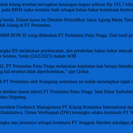
oduk kilang tersebut merugikan keuangan negara sebesar Rp 193,7 tril
N pada BBM maka semakin baik sebagai bahan bakar kendaraan bermot
ng buruk. Dalam kasus itu Direktur Penyidikan Jaksa Agung Muda Ti
uk kilang di PT Pertamina.
 BBM RON 92 yang dilakukan PT Pertamina Patra Niaga. Dari hasil pen
rsangka RS melakukan pembayaran, dan pembelian bahan bakar minya
a Selatan, Senin (24/2/2025) malam WIB
 PT Pertamina Patra Niaga melakukan kejahatan lain berupa blending
 hal tersebut tidak diperbolehkan,” ujar Qohar.
i PT Pertamina oleh Kejagung sementara ini sudah menetapkan tujuh o
ku direktur utama (dirut) PT Pertamina Patra Niaga. Sani Dinar Saifud
mina Shipping.
president Feedstock Management PT Kilang Pertamina International d
 Khatulistiwa, Dimas Werhaspati (DW) tersangka selaku komisaris PT N
ngka atas perannya sebagai komisaris PT Jenggala Maritim sekaligus 