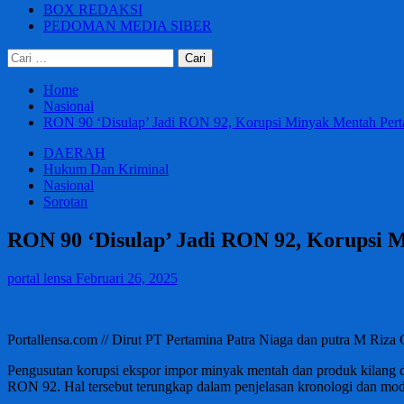
BOX REDAKSI
PEDOMAN MEDIA SIBER
Cari
untuk:
Home
Nasional
RON 90 ‘Disulap’ Jadi RON 92, Korupsi Minyak Mentah Perta
DAERAH
Hukum Dan Kriminal
Nasional
Sorotan
RON 90 ‘Disulap’ Jadi RON 92, Korupsi M
portal lensa
Februari 26, 2025
Portallensa.com // Dirut PT Pertamina Patra Niaga dan putra M Riza 
Pengusutan korupsi ekspor impor minyak mentah dan produk kilang
RON 92. Hal tersebut terungkap dalam penjelasan kronologi dan modu