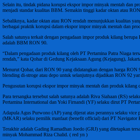
Selain itu, tindak pidana korupsi ekspor impor minyak mentah dan pr
menjadi standar kualitas BBM. Semakin tinggi kadar oktan atau RO
Sebaliknya, kadar oktan atau RON rendah menunjukkan kualitas ya
berbagai praktik korupsi dalam ekspor impor minyak mentah dan prod
Salah satunya terkait dengan pengadaan impor produk kilang berupa
adalah BBM RON 90.
“Dalam pengadaan produk kilang oleh PT Pertamina Patra Niaga te
rendah,” kata Qohar di Gedung Kejaksaan Agung (Kejagung), Jakart
Menurut Qohar, dari RON 90 yang didatangkan dengan harga RON 92,
blending di-stroge atau depo untuk selanjutnya dijadikan RON 92 yang
Pengusutan korupsi ekspor impor minyak mentah dan produk kilang d
Para tersangka tersebut salah satunya adalah Riva Siahaan (RS) sela
Pertamina International dan Yoki Firnandi (YF) selaku dirut PT Perta
Adapula Agus Purwono (AP) yang dijerat atas perannya selaku vice 
(MKAR) selaku pemilik manfaat (benefit official) dari PT Navigator
Terakhir adalah Gading Ramadhan Joedo (GRJ) yang ditetapkan tersa
minyak Mohammad Riza Chalid. ( red yn )