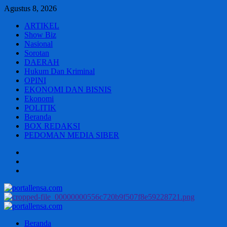
Skip
Agustus 8, 2026
to
ARTIKEL
content
Show Biz
Nasional
Sorotan
DAERAH
Hukum Dan Kriminal
OPINI
EKONOMI DAN BISNIS
Ekonomi
POLITIK
Beranda
BOX REDAKSI
PEDOMAN MEDIA SIBER
Beranda
BOX
REDAKSI
PEDOMAN
MEDIA
SIBER
Primary
Menu
Beranda