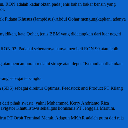
iun. RON adalah kadar oktan pada jenis bahan bakar bensin yang
or.
ndak Pidana Khusus (Jampidsus) Abdul Qohar mengungkapkan, adanya
yidikan, kata Qohar, jenis BBM yang didatangkan dari luar negeri
k RON 92. Padahal sebenarnya hanya membeli RON 90 atau lebih
 atau pencampuran melalui stroge atau depo. “Kemudian dilakukan
rang sebagai tersangka.
din (SDS) sebagai direktur Optimasi Feedstock and Product PT Kilang
an dari pihak swasta, yakni Muhammad Kerry Andrianto Riza
avigator Khatulistiwa sekaligus komisaris PT Jenggala Maritim.
dirut PT Orbit Terminal Merak. Adapun MKAR adalah putra dari raja