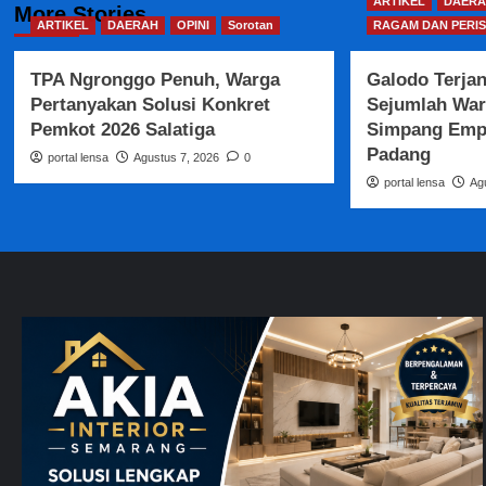
ARTIKEL
DAERA
More Stories
ARTIKEL
DAERAH
OPINI
Sorotan
RAGAM DAN PERIS
TPA Ngronggo Penuh, Warga
Galodo Terja
Pertanyakan Solusi Konkret
Sejumlah War
Pemkot 2026 Salatiga
Simpang Empa
Padang
portal lensa
Agustus 7, 2026
0
portal lensa
Ag