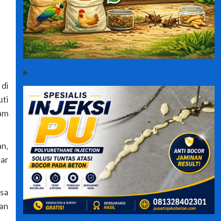
di
uti
lam
an,
tar
gsa
kan