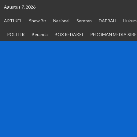
Skip
Agustus 7, 2026
to
content
ARTIKEL
Show Biz
Nasional
Sorotan
DAERAH
Hukum 
POLITIK
Beranda
BOX REDAKSI
PEDOMAN MEDIA SIBE