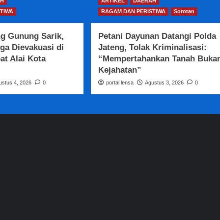
H
ARTIKEL
DAERAH
TIWA
RAGAM DAN PERISTIWA
Sorotan
ng Gunung Sarik,
Petani Dayunan Datangi Polda
ga Dievakuasi di
Jateng, Tolak Kriminalisasi:
t Alai Kota
“Mempertahankan Tanah Buka
Kejahatan”
ustus 4, 2026
0
portal lensa
Agustus 3, 2026
0