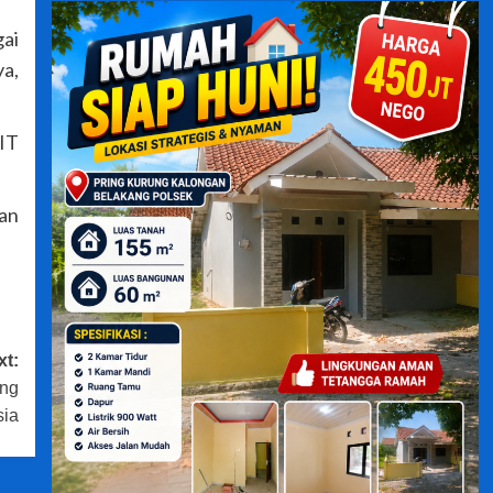
gai
ya,
 IT
san
xt:
ung
sia