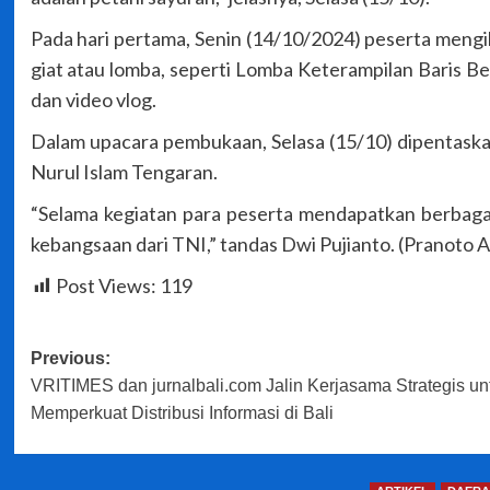
Pada hari pertama, Senin (14/10/2024) peserta mengik
giat atau lomba, seperti Lomba Keterampilan Baris B
dan video vlog.
Dalam upacara pembukaan, Selasa (15/10) dipentask
Nurul Islam Tengaran.
“Selama kegiatan para peserta mendapatkan berbaga
kebangsaan dari TNI,” tandas Dwi Pujianto. (Pranoto A
Post Views:
119
Post
Previous:
VRITIMES dan jurnalbali.com Jalin Kerjasama Strategis un
navigation
Memperkuat Distribusi Informasi di Bali