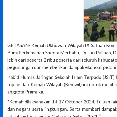
GETASAN- Kemah Ukhuwah Wilayah IX Satuan Komuni
Bumi Perkemahan Specta Merbabu, Dusun Pulihan, De
lebih dari peserta 2 ribu peserta dari seluruh kabup
pegunungan dan memberikan dampak ekonomi petani say
Kabid Humas Jaringan Sekolah Islam Terpadu (JSIT)
tujuan dari Kemah Wilayah (Kemwil) ini untuk mem
anggota Pramuka.
“Kemah dilaksanakan 14-17 Oktober 2024. Tujuan la
dan negara serta lingkungan. Serta memberi dampak
adalah petani sayuran,” jelasnya, Selasa (15/10).