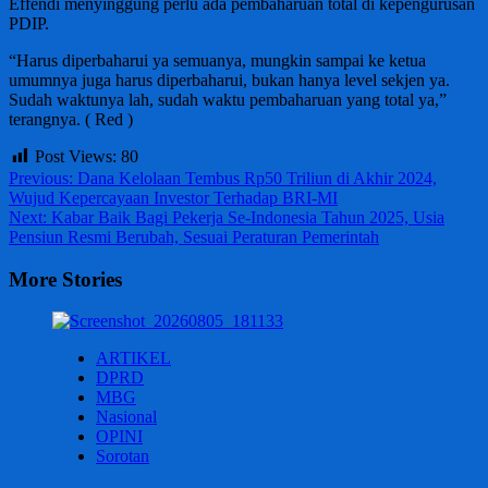
Effendi menyinggung perlu ada pembaharuan total di kepengurusan
PDIP.
“Harus diperbaharui ya semuanya, mungkin sampai ke ketua
umumnya juga harus diperbaharui, bukan hanya level sekjen ya.
Sudah waktunya lah, sudah waktu pembaharuan yang total ya,”
terangnya. ( Red )
Post Views:
80
Post
Previous:
Dana Kelolaan Tembus Rp50 Triliun di Akhir 2024,
Wujud Kepercayaan Investor Terhadap BRI-MI
navigation
Next:
Kabar Baik Bagi Pekerja Se-Indonesia Tahun 2025, Usia
Pensiun Resmi Berubah, Sesuai Peraturan Pemerintah
More Stories
ARTIKEL
DPRD
MBG
Nasional
OPINI
Sorotan