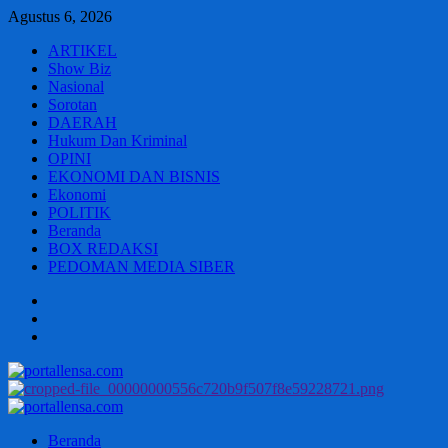
Skip
Agustus 6, 2026
to
ARTIKEL
content
Show Biz
Nasional
Sorotan
DAERAH
Hukum Dan Kriminal
OPINI
EKONOMI DAN BISNIS
Ekonomi
POLITIK
Beranda
BOX REDAKSI
PEDOMAN MEDIA SIBER
Beranda
BOX
REDAKSI
PEDOMAN
MEDIA
SIBER
Primary
Menu
Beranda