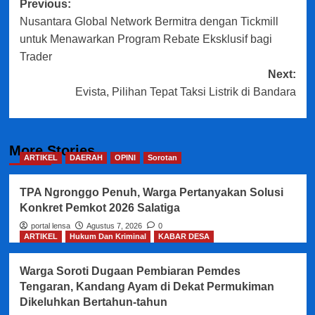
Post
Previous:
Nusantara Global Network Bermitra dengan Tickmill
navigation
untuk Menawarkan Program Rebate Eksklusif bagi
Trader
Next:
Evista, Pilihan Tepat Taksi Listrik di Bandara
More Stories
ARTIKEL
DAERAH
OPINI
Sorotan
TPA Ngronggo Penuh, Warga Pertanyakan Solusi
Konkret Pemkot 2026 Salatiga
portal lensa
Agustus 7, 2026
0
ARTIKEL
Hukum Dan Kriminal
KABAR DESA
Warga Soroti Dugaan Pembiaran Pemdes
Tengaran, Kandang Ayam di Dekat Permukiman
Dikeluhkan Bertahun-tahun