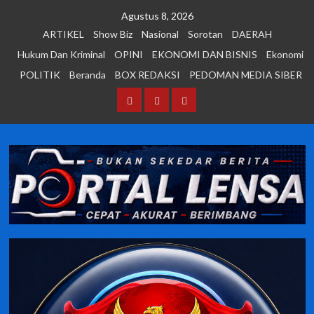
Skip
Agustus 8, 2026
to
ARTIKEL
Show Biz
Nasional
Sorotan
DAERAH
content
Hukum Dan Kriminal
OPINI
EKONOMI DAN BISNIS
Ekonomi
POLITIK
Beranda
BOX REDAKSI
PEDOMAN MEDIA SIBER
Beranda
BOX
PEDOMAN
REDAKSI
MEDIA
SIBER