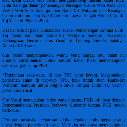
atau biasa disapa Gus Yusuf menggembleng ratusan kader PKB
Kota Salatiga dalam pemenangan Pasangan Calon Wali Kota Dan
Wakil Wali Kota Salatiga Juan Rama-Sri Wahyuni dan Pasangan
Calon Gubernur dan Wakil Gubernur Jawa Tengah Ahmad Luthfi-
Taj Yasin di Pilkada 2024.
Hal itu terlihat pada Konsolidasi Kader Pemenangan Ahmad Lutfi-
Taj Yasin dan Juan Rama-Sri Wahyuni bertema ”Wawasan
Kebangsaan Bersama Gus Yusuf” di Gedung Sinode, Salatiga,
Rabu (23/10) sore.
Gus Yusuf menyampaikan, waktu yang tinggal satu bulan ini
diminta dimanfaatkan untuk seluruh kader PKB memenangkan
calon yang diusung PKB.
“Tempatkan saksi-saksi di tiap TPS yang berani. Maksimalkan
perolehan suara di tiap-tiap TPS, baik untuk Juan Rama-Sri
Wahyuni maupun untuk Pilgub Jawa Tengah Luthfi-Taj Yasin,”
pesan Gus Yusuf.
Gus Yusuf mengatakan, calon yang diusung PKB ini linear dengan
Pemerintahanan Presiden Prabowo Subianto karena PKB sudah
berkoalisi.
“Program pusat akan cepat sampai jika kepala daerah dipegang yang
linear dengan pemerintah pusat. Mari kita semuanya memenangkan