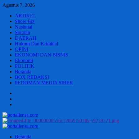
Skip
Agustus 7, 2026
to
ARTIKEL
content
Show Biz
Nasional
Sorotan
DAERAH
Hukum Dan Kriminal
OPINI
EKONOMI DAN BISNIS
Ekonomi
POLITIK
Beranda
BOX REDAKSI
PEDOMAN MEDIA SIBER
Beranda
BOX
REDAKSI
PEDOMAN
MEDIA
SIBER
Primary
Menu
Beranda