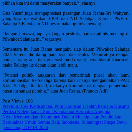
pilihan kita ini demi masyarakat banyak,” jelasnya.
Gus Yusuf juga mengapresiasi pasangan Juan Rama-Sri Wahyuni
yang bisa menyatukan PKB dan NU Salatiga. Karena PKB di
Salatiga 5 Kursi dan NU besar maka optimis menang.
“Jangan jumawa, tapi ya jangan pesimis, harus optimis menang di
Pilwakot Salatiga ini,” tegasnya.
Sementara itu Juan Rama mengaku siap dalam Pilwakot Salatiga
2024 karena didukung para kyai dan santri. Menurutnya dengan
potensi yang ada dan generasi muda yang berakhlakul kharimah
maka Salatiga ke depan akan lebih maju.
“Potensi politik anggaran dari pemerintah pusat akan kami
komunikasikan ke Salatiga karena kalau hanya mengandalkan PAD
Kota Salatiga itu kecil, makanya komunikasi dengan pemerintah
pusat itu sangat penting,” kata Juan Rama. (Pranoto Adi)
Post Views:
108
Post
Previous:
Cek Kedisplinan, Pom Koopsud I Halim Perdana Kusuma
Periksa Kelengkapak Surat Kendaraan Bermotor Anggota
navigation
Next:
Mempertajam Komitmen Dalam Menciptakan Pendidikan
Berkualitas Untuk Semua Bali, Indonesia, Sutaningrat Puspa Dewi
pemenang TOYIB 2024