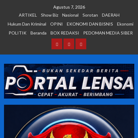
Skip
Agustus 7, 2026
to
ARTIKEL
Show Biz
Nasional
Sorotan
DAERAH
content
Hukum Dan Kriminal
OPINI
EKONOMI DAN BISNIS
Ekonomi
POLITIK
Beranda
BOX REDAKSI
PEDOMAN MEDIA SIBER
Beranda
BOX
PEDOMAN
REDAKSI
MEDIA
SIBER