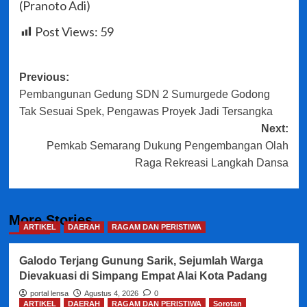
(Pranoto Adi)
Post Views:
59
Post
Previous:
Pembangunan Gedung SDN 2 Sumurgede Godong
navigation
Tak Sesuai Spek, Pengawas Proyek Jadi Tersangka
Next:
Pemkab Semarang Dukung Pengembangan Olah
Raga Rekreasi Langkah Dansa
More Stories
ARTIKEL
DAERAH
RAGAM DAN PERISTIWA
Galodo Terjang Gunung Sarik, Sejumlah Warga
Dievakuasi di Simpang Empat Alai Kota Padang
portal lensa
Agustus 4, 2026
0
ARTIKEL
DAERAH
RAGAM DAN PERISTIWA
Sorotan