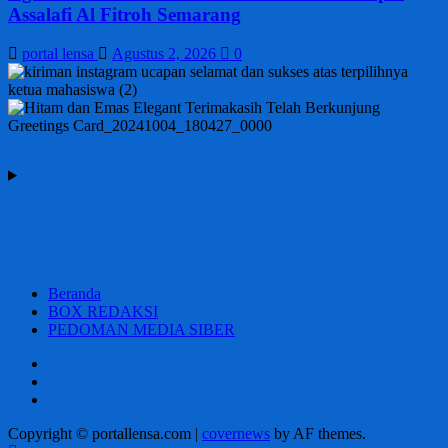
Assalafi Al Fitroh Semarang
portal lensa
Agustus 2, 2026
0
Beranda
BOX REDAKSI
PEDOMAN MEDIA SIBER
Beranda
BOX
REDAKSI
PEDOMAN
MEDIA
Copyright © portallensa.com
|
covernews
by AF themes.
SIBER