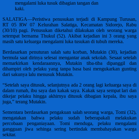
mengalami luka tusuk dibagian tangan dan
kaki.
SALATIGA—Peristiwa penusukan terjadi di Kampung Turusan,
RT 05 RW 07 Kelurahan Salatiga, Kecamatan Sidorejo, Rabu
(30/10) pagi. Penusukan diketahui dilakukan oleh seorang warga
setempat bernama Thukul (52). Akibat kejadian ini 3 orang yang
masih satu keluarga mengalami luka tusukan di tubuh mereka.
Berdasarkan penuturan salah satu korban, Mutakin (30), kejadian
bermula saat dirinya selesai mengantar anak sekolah. Sesaat setelah
memarkirkan kendaraannya, Mutakin tiba-tiba dipanggil dan
dihampiri oleh pelaku yang tanpa basa basi mengukarkan gunting
dari sakunya lalu menusuk Mutakin.
“Setelah saya ditusuk, selanjutnya ada 2 orang lagi keluarga saya di
dalam rumah, ibu saya dan kakak saya. Kakak saya sempat lari dan
dikejar pelaku hingga akhirnya ditusuk dibagian kepala, ibu saya
juga,” terang Mutakin.
Sementara berdasarkan pengakuan salah seorang warga, Tomi (32),
mengatakan bahwa pelaku sudah beberapakali melakukan
percobaan penganiayaan. Tomi menduga, pelaku mengalami
gangguan jiwa sehinga sering bertindak membahayakan warga
sekitar.