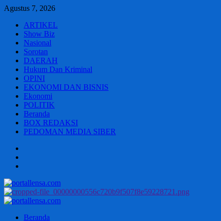
Skip
Agustus 7, 2026
to
ARTIKEL
content
Show Biz
Nasional
Sorotan
DAERAH
Hukum Dan Kriminal
OPINI
EKONOMI DAN BISNIS
Ekonomi
POLITIK
Beranda
BOX REDAKSI
PEDOMAN MEDIA SIBER
Beranda
BOX
REDAKSI
PEDOMAN
MEDIA
SIBER
Primary
Menu
Beranda