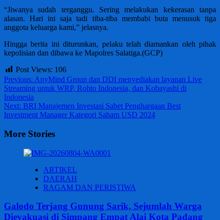
“Jiwanya sudah terganggu. Sering melakukan kekerasan tanpa
alasan. Hari ini saja tadi tiba-tiba membabi buta menusuk tiga
anggota keluarga kami,” jelasnya.
Hingga berita ini diturunkan, pelaku telah diamankan oleh pihak
kepolisian dan dibawa ke Mapolres Salatiga.(GCP)
Post Views:
106
Post
Previous:
AnyMind Group dan DDI menyediakan layanan Live
Streaming untuk WRP, Rohto Indonesia, dan Kobayashi di
navigation
Indonesia
Next:
BRI Manajemen Investasi Sabet Penghargaan Best
Investment Manager Kategori Saham USD 2024
More Stories
ARTIKEL
DAERAH
RAGAM DAN PERISTIWA
Galodo Terjang Gunung Sarik, Sejumlah Warga
Dievakuasi di Simpang Empat Alai Kota Padang