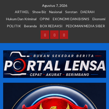
Skip
Agustus 7, 2026
to
ARTIKEL
Show Biz
Nasional
Sorotan
DAERAH
content
Hukum Dan Kriminal
OPINI
EKONOMI DAN BISNIS
Ekonomi
POLITIK
Beranda
BOX REDAKSI
PEDOMAN MEDIA SIBER
Beranda
BOX
PEDOMAN
REDAKSI
MEDIA
SIBER