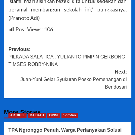
islami. Mari sisihkan rezeki kita untuk sedekah dan
beramal membangun sekolah ini,” pungkasnya.
(Pranoto Adi)
Post Views:
106
Post
Previous:
PILKADA SALATIGA : YULIANTO PIMPIN GERBONG
navigation
TIMSES ROBBY-NINA
Next:
Juan-Yuni Gelar Syukuran Posko Pemenangan di
Bendosari
More Stories
ARTIKEL
DAERAH
OPINI
Sorotan
TPA Ngronggo Penuh, Warga Pertanyakan Solusi