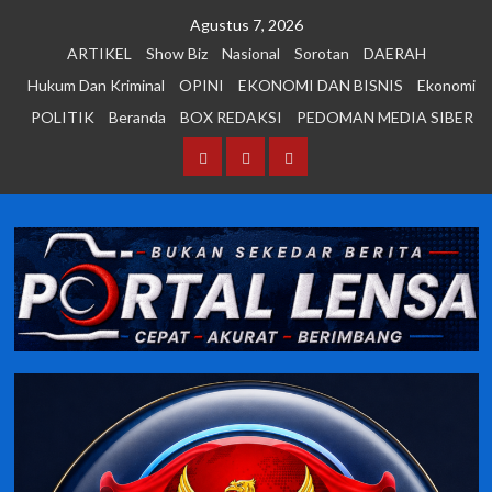
Skip
Agustus 7, 2026
to
ARTIKEL
Show Biz
Nasional
Sorotan
DAERAH
content
Hukum Dan Kriminal
OPINI
EKONOMI DAN BISNIS
Ekonomi
POLITIK
Beranda
BOX REDAKSI
PEDOMAN MEDIA SIBER
Beranda
BOX
PEDOMAN
REDAKSI
MEDIA
SIBER