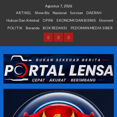
Skip
Agustus 7, 2026
to
ARTIKEL
Show Biz
Nasional
Sorotan
DAERAH
content
Hukum Dan Kriminal
OPINI
EKONOMI DAN BISNIS
Ekonomi
POLITIK
Beranda
BOX REDAKSI
PEDOMAN MEDIA SIBER
Beranda
BOX
PEDOMAN
REDAKSI
MEDIA
SIBER