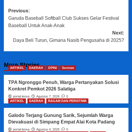
Post
Previous:
Garuda Baseball Softball Club Sukses Gelar Festival
navigation
Baseball Untuk Anak-Anak
Next:
Daya Beli Turun, Gimana Nasib Pengusaha di 2025?
More Stories
ARTIKEL
DAERAH
OPINI
Sorotan
TPA Ngronggo Penuh, Warga Pertanyakan Solusi
Konkret Pemkot 2026 Salatiga
portal lensa
Agustus 7, 2026
0
ARTIKEL
DAERAH
RAGAM DAN PERISTIWA
Galodo Terjang Gunung Sarik, Sejumlah Warga
Dievakuasi di Simpang Empat Alai Kota Padang
portal lensa
Agustus 4, 2026
0