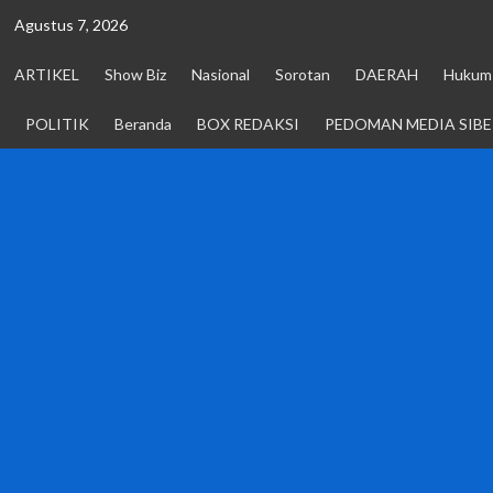
Skip
Agustus 7, 2026
to
content
ARTIKEL
Show Biz
Nasional
Sorotan
DAERAH
Hukum 
POLITIK
Beranda
BOX REDAKSI
PEDOMAN MEDIA SIBE