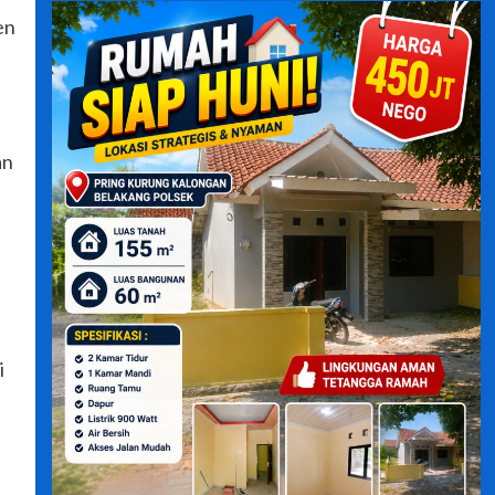
en
an
i