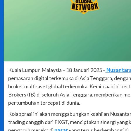
Kuala Lumpur, Malaysia – 18 Januari 2025 –
Nusantara
pemasaran digital terkemuka di Asia Tenggara, deng
broker multi-aset global terkemuka. Kemitraan ini ber
Brokers (IB) di seluruh Asia Tenggara, memberikan me
pertumbuhan tercepat di dunia.
Kolaborasi ini akan menggabungkan keahlian Nusantar
trading canggih dari FXGT, menciptakan sinergi yang
pengaruh mereka di
pasar
yang terus berkembang ini.