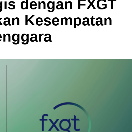
egis dengan FXGT
kan Kesempatan
Tenggara