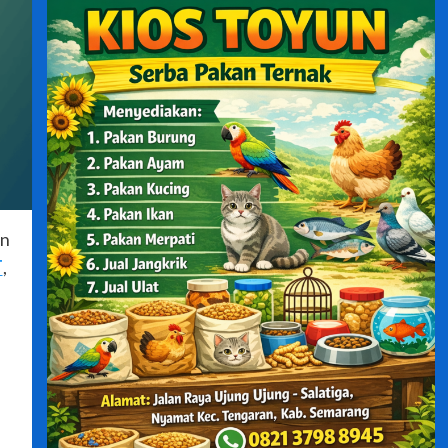
an
T
,