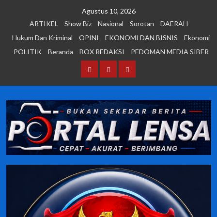
Skip
Agustus 10, 2026
to
ARTIKEL
Show Biz
Nasional
Sorotan
DAERAH
content
Hukum Dan Kriminal
OPINI
EKONOMI DAN BISNIS
Ekonomi
POLITIK
Beranda
BOX REDAKSI
PEDOMAN MEDIA SIBER
Beranda
BOX
PEDOMAN
REDAKSI
MEDIA
SIBER