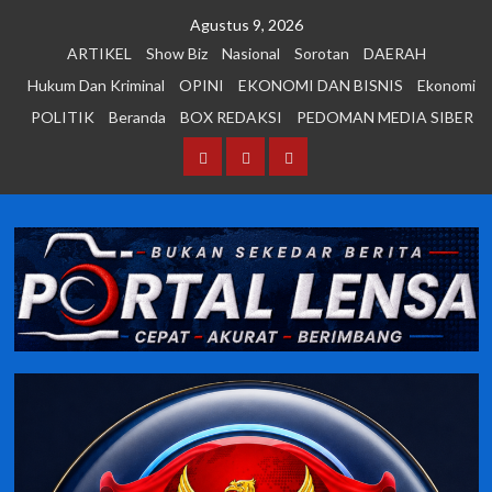
Skip
Agustus 9, 2026
to
ARTIKEL
Show Biz
Nasional
Sorotan
DAERAH
content
Hukum Dan Kriminal
OPINI
EKONOMI DAN BISNIS
Ekonomi
POLITIK
Beranda
BOX REDAKSI
PEDOMAN MEDIA SIBER
Beranda
BOX
PEDOMAN
REDAKSI
MEDIA
SIBER