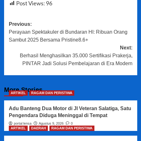
Post Views:
96
Post
Previous:
Perayaan Spektakuler di Bundaran HI: Ribuan Orang
navigation
Sambut 2025 Bersama Pristine8.6+
Next:
Berhasil Menghasilkan 35.000 Sertifikasi Prakerja,
PINTAR Jadi Solusi Pembelajaran di Era Modern
More Stories
ARTIKEL
RAGAM DAN PERISTIWA
Adu Banteng Dua Motor di Jl Veteran Salatiga, Satu
Pengendara Diduga Meninggal di Tempat
portal lensa
Agustus 9, 2026
0
ARTIKEL
DAERAH
RAGAM DAN PERISTIWA