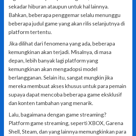
sekadar hiburan ataupun untuk hal lainnya.
Bahkan, beberapa penggemar selalu menunggu
beberapa judul game yang akan rilis selanjutnya di
platform tertentu.
Jika dilihat dari fenomena yang ada, beberapa
kemungkinan akan terjadi. Misalnya, di masa
depan, lebih banyak lagi platform yang
kemungkinan akan mengadopsi model
berlangganan. Selain itu, sangat mungkin jika
mereka membuat akses khusus untuk para pemain
supaya dapat mencoba beberapa game eksklusif
dan konten tambahan yang menarik.
Lalu, bagaimana dengan game streaming?
Platform game streaming, seperti XBOX, Garena
Shell, Steam, dan yang lainnya memungkinkan para