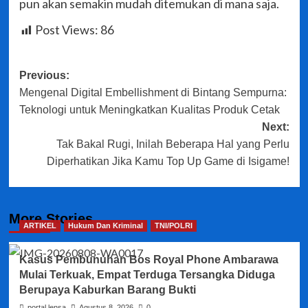
pun akan semakin mudah ditemukan di mana saja.
Post Views:
86
Post
Previous:
Mengenal Digital Embellishment di Bintang Sempurna:
navigation
Teknologi untuk Meningkatkan Kualitas Produk Cetak
Next:
Tak Bakal Rugi, Inilah Beberapa Hal yang Perlu
Diperhatikan Jika Kamu Top Up Game di Isigame!
More Stories
ARTIKEL
Hukum Dan Kriminal
TNI/POLRI
Kasus Pembunuhan Bos Royal Phone Ambarawa
Mulai Terkuak, Empat Terduga Tersangka Diduga
Berupaya Kaburkan Barang Bukti
portal lensa
Agustus 8, 2026
0