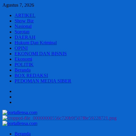
Skip
Agustus 7, 2026
to
ARTIKEL
content
Show Biz
Nasional
Sorotan
DAERAH
Hukum Dan Kriminal
OPINI
EKONOMI DAN BISNIS
Ekonomi
POLITIK
Beranda
BOX REDAKSI
PEDOMAN MEDIA SIBER
Beranda
BOX
REDAKSI
PEDOMAN
MEDIA
SIBER
Primary
Menu
Beranda