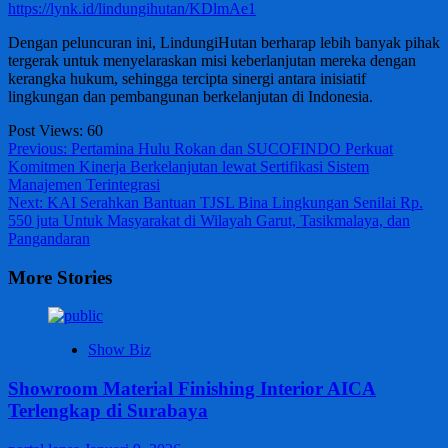
https://lynk.id/lindungihutan/KDlmAe1
Dengan peluncuran ini, LindungiHutan berharap lebih banyak pihak
tergerak untuk menyelaraskan misi keberlanjutan mereka dengan
kerangka hukum, sehingga tercipta sinergi antara inisiatif
lingkungan dan pembangunan berkelanjutan di Indonesia.
Post Views:
60
Post
Previous:
Pertamina Hulu Rokan dan SUCOFINDO Perkuat
Komitmen Kinerja Berkelanjutan lewat Sertifikasi Sistem
navigation
Manajemen Terintegrasi
Next:
KAI Serahkan Bantuan TJSL Bina Lingkungan Senilai Rp.
550 juta Untuk Masyarakat di Wilayah Garut, Tasikmalaya, dan
Pangandaran
More Stories
Show Biz
Showroom Material Finishing Interior AICA
Terlengkap di Surabaya