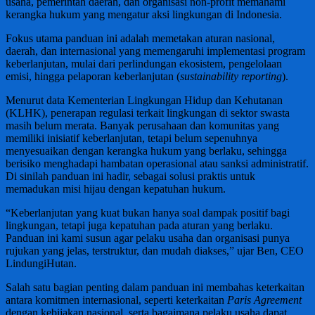
usaha, pemerintah daerah, dan organisasi non-profit memahami
kerangka hukum yang mengatur aksi lingkungan di Indonesia.
Fokus utama panduan ini adalah memetakan aturan nasional,
daerah, dan internasional yang memengaruhi implementasi program
keberlanjutan, mulai dari perlindungan ekosistem, pengelolaan
emisi, hingga pelaporan keberlanjutan (
sustainability reporting
).
Menurut data Kementerian Lingkungan Hidup dan Kehutanan
(KLHK), penerapan regulasi terkait lingkungan di sektor swasta
masih belum merata. Banyak perusahaan dan komunitas yang
memiliki inisiatif keberlanjutan, tetapi belum sepenuhnya
menyesuaikan dengan kerangka hukum yang berlaku, sehingga
berisiko menghadapi hambatan operasional atau sanksi administratif.
Di sinilah panduan ini hadir, sebagai solusi praktis untuk
memadukan misi hijau dengan kepatuhan hukum.
“Keberlanjutan yang kuat bukan hanya soal dampak positif bagi
lingkungan, tetapi juga kepatuhan pada aturan yang berlaku.
Panduan ini kami susun agar pelaku usaha dan organisasi punya
rujukan yang jelas, terstruktur, dan mudah diakses,” ujar Ben, CEO
LindungiHutan.
Salah satu bagian penting dalam panduan ini membahas keterkaitan
antara komitmen internasional, seperti keterkaitan
Paris Agreement
dengan kebijakan nasional, serta bagaimana pelaku usaha dapat