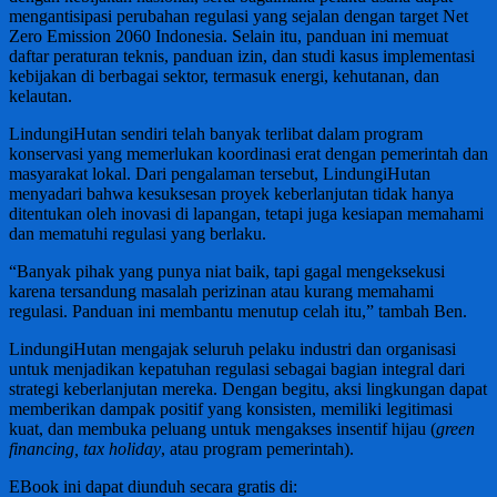
mengantisipasi perubahan regulasi yang sejalan dengan target Net
Zero Emission 2060 Indonesia. Selain itu, panduan ini memuat
daftar peraturan teknis, panduan izin, dan studi kasus implementasi
kebijakan di berbagai sektor, termasuk energi, kehutanan, dan
kelautan.
LindungiHutan sendiri telah banyak terlibat dalam program
konservasi yang memerlukan koordinasi erat dengan pemerintah dan
masyarakat lokal. Dari pengalaman tersebut, LindungiHutan
menyadari bahwa kesuksesan proyek keberlanjutan tidak hanya
ditentukan oleh inovasi di lapangan, tetapi juga kesiapan memahami
dan mematuhi regulasi yang berlaku.
“Banyak pihak yang punya niat baik, tapi gagal mengeksekusi
karena tersandung masalah perizinan atau kurang memahami
regulasi. Panduan ini membantu menutup celah itu,” tambah Ben.
LindungiHutan mengajak seluruh pelaku industri dan organisasi
untuk menjadikan kepatuhan regulasi sebagai bagian integral dari
strategi keberlanjutan mereka. Dengan begitu, aksi lingkungan dapat
memberikan dampak positif yang konsisten, memiliki legitimasi
kuat, dan membuka peluang untuk mengakses insentif hijau (
green
financing, tax holiday
, atau program pemerintah).
EBook ini dapat diunduh secara gratis di: