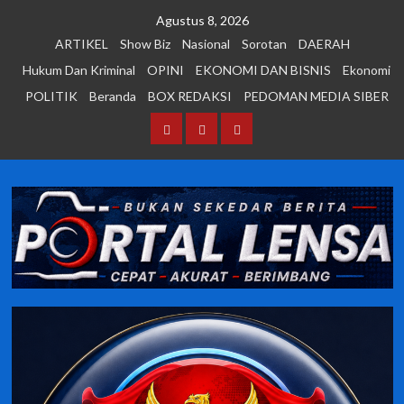
Skip
Agustus 8, 2026
to
ARTIKEL
Show Biz
Nasional
Sorotan
DAERAH
content
Hukum Dan Kriminal
OPINI
EKONOMI DAN BISNIS
Ekonomi
POLITIK
Beranda
BOX REDAKSI
PEDOMAN MEDIA SIBER
Beranda
BOX
PEDOMAN
REDAKSI
MEDIA
SIBER