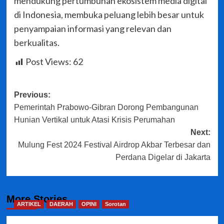
mendukung pertumbuhan ekosistem media digital
di Indonesia, membuka peluang lebih besar untuk
penyampaian informasi yang relevan dan
berkualitas.
Post Views:
62
Post
Previous:
Pemerintah Prabowo-Gibran Dorong Pembangunan
navigation
Hunian Vertikal untuk Atasi Krisis Perumahan
Next:
Mulung Fest 2024 Festival Airdrop Akbar Terbesar dan
Perdana Digelar di Jakarta
More Stories
ARTIKEL
DAERAH
OPINI
Sorotan