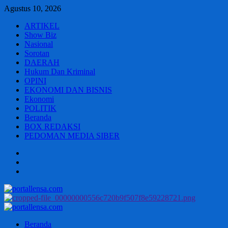
Skip
Agustus 10, 2026
to
ARTIKEL
content
Show Biz
Nasional
Sorotan
DAERAH
Hukum Dan Kriminal
OPINI
EKONOMI DAN BISNIS
Ekonomi
POLITIK
Beranda
BOX REDAKSI
PEDOMAN MEDIA SIBER
Beranda
BOX
REDAKSI
PEDOMAN
MEDIA
SIBER
Primary
Menu
Beranda