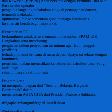
dan Kawasan (BPBPK) Aceh bersama dengan Perumda Tirta Mon
Pase selaku operator
pengelola langsung melakukan langkah penanganan darurat,
termasuk melakukan
optimalisasi
intake
sementara guna menjaga kontinuitas
layanan air bersih bagi masyarakat.
Kementerian PU
berkomitmen untuk terus memantau operasional SPAM IKK
Langkahan serta mendorong
penguatan sistem penyediaan air minum agar lebih tangguh
(
resilient
)
terhadap potensi bencana di masa depan. Upaya ini selaras dengan
komitmen
pemerintah dalam memastikan kehadiran infrastruktur dasar yang
andal bagi
seluruh masyarakat Indonesia.
Program kerja
ini merupakan bagian dari “Setahun Bekerja, Bergerak –
Berdampak” dalam
menjalankan ASTA CITA dari Presiden Prabowo Subianto.
#SigapMembangunNegeriUntukRakyat
#SetahunBerdampak