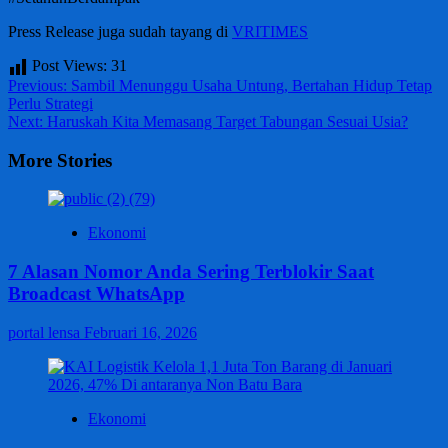
Press Release juga sudah tayang di
VRITIMES
Post Views:
31
Post
Previous:
Sambil Menunggu Usaha Untung, Bertahan Hidup Tetap
Perlu Strategi
navigation
Next:
Haruskah Kita Memasang Target Tabungan Sesuai Usia?
More Stories
Ekonomi
7 Alasan Nomor Anda Sering Terblokir Saat
Broadcast WhatsApp
portal lensa
Februari 16, 2026
Ekonomi