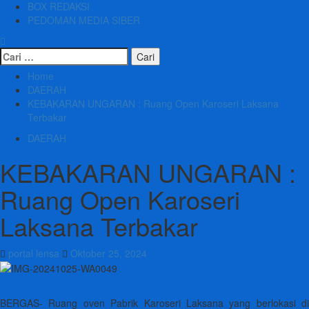
BOX REDAKSI
PEDOMAN MEDIA SIBER
Cari
untuk:
Home
DAERAH
KEBAKARAN UNGARAN : Ruang Open Karoseri Laksana
Terbakar
DAERAH
KEBAKARAN UNGARAN :
Ruang Open Karoseri
Laksana Terbakar
portal lensa
Oktober 25, 2024
BERGAS- Ruang oven Pabrik Karoseri Laksana yang berlokasi di