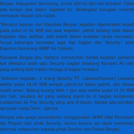
Bergas, Kabupaten Semarang, Jumat (25/10) dini hari terbakar. Tidak
ada korban jiwa dalam kejadian itu. Sedangkan kurugian materiel
mencapai ratusan juta rupiah.
“Menurut laporan dari Kapolsek Bergas, kejadian diperkirakan terjadi
pada pukul 01.00 WIB dan saat kejadian, pabrik sedang tidak dalam
kegiatan atau aktifitas. Jadi pabrik dalam keadaan tanpa karyawan,
hanya beberapa karyawan jaga tiap bagian dan Security,” jelas
Kapolres Semarang AKBP Ike Yulianto.
Kapolsek Bergas Iptu Harjono menuturkan bahwa kejadian pertama
kali diketahui salah satu Security bagian belakang Karoseri Ari (48)
yang sedang shift malam berjaga di bagian tersebut.
“Sebelum kejadian, 2 orang Security PT. Laksana/Karoseri Laksana
sekitar pukul 24.00 WIB sempat patroli ke dalam pabrik, dan situasi
masih aman. Selang kurang lebih 1 jam atau sekitar pukul 01.00 WIB
dini hari, saudara Ari yang sedang stand by di bagian komponen
melaporkan ke Pos Security yang ada di depan, bahwa ada percikan
api pada ruang Oven,” ujarnya.
Sempat ada upaya pemadaman menggunakan APAR (Alat Pemadam
Api Ringan) dari pihak Security, namun karena api cepat membesar
akhirnya melaporkan kepada pihak Damkar dan Polsek Bergas.