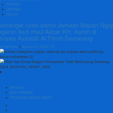
ARTIKEL
DAERAH
RELIGI
emangat cinta ulama Jamaah Macan Ngaj
egaron Ikuti Haul Akbar KH. Aarori di
onpes Assalafi Al Fitroh Semarang
portal lensa
Agustus 2, 2026
0
Beranda
BOX REDAKSI
PEDOMAN MEDIA SIBER
Beranda
BOX