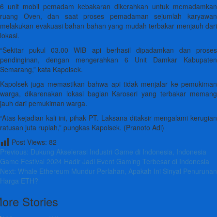
6 unit mobil pemadam kebakaran dikerahkan untuk memadamkan
ruang Oven, dan saat proses pemadaman sejumlah karyawan
melakukan evakuasi bahan bahan yang mudah terbakar menjauh dari
lokasi.
“Sekitar pukul 03.00 WIB api berhasil dipadamkan dan proses
pendinginan, dengan mengerahkan 6 Unit Damkar Kabupaten
Semarang,” kata Kapolsek.
Kapolsek juga memastikan bahwa api tidak menjalar ke pemukiman
warga, dikarenakan lokasi bagian Karoseri yang terbakar memang
jauh dari pemukiman warga.
“Atas kejadian kali ini, pihak PT. Laksana ditaksir mengalami kerugian
ratusan juta rupiah,” pungkas Kapolsek. (Pranoto Adi)
Post Views:
82
Post
Previous:
Dukung Akselerasi Industri Game di Indonesia, Indonesia
Game Festival 2024 Hadir Jadi Event Gaming Terbesar di Indonesia
navigation
Next:
Whale Ethereum Mundur Perlahan, Apakah Ini Sinyal Penurunan
Harga ETH?
ore Stories