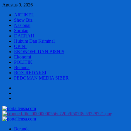
Skip
Agustus 9, 2026
to
ARTIKEL
content
Show Biz
Nasional
Sorotan
DAERAH
Hukum Dan Kriminal
OPINI
EKONOMI DAN BISNIS
Ekonomi
POLITIK
Beranda
BOX REDAKSI
PEDOMAN MEDIA SIBER
Beranda
BOX
REDAKSI
PEDOMAN
MEDIA
SIBER
Primary
Menu
Beranda