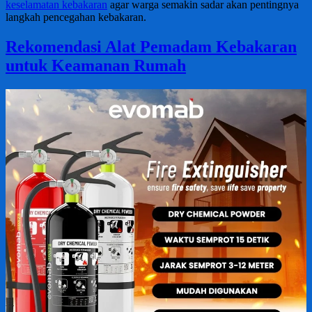
keselamatan kebakaran
agar warga semakin sadar akan pentingnya
langkah pencegahan kebakaran.
Rekomendasi Alat Pemadam Kebakaran
untuk Keamanan Rumah