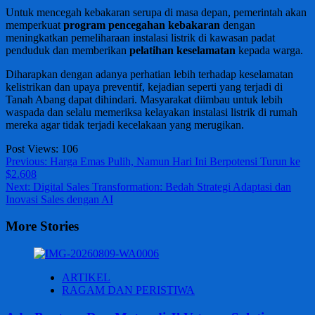
Untuk mencegah kebakaran serupa di masa depan, pemerintah akan
memperkuat
program pencegahan kebakaran
dengan
meningkatkan pemeliharaan instalasi listrik di kawasan padat
penduduk dan memberikan
pelatihan keselamatan
kepada warga.
Diharapkan dengan adanya perhatian lebih terhadap keselamatan
kelistrikan dan upaya preventif, kejadian seperti yang terjadi di
Tanah Abang dapat dihindari. Masyarakat diimbau untuk lebih
waspada dan selalu memeriksa kelayakan instalasi listrik di rumah
mereka agar tidak terjadi kecelakaan yang merugikan.
Post Views:
106
Post
Previous:
Harga Emas Pulih, Namun Hari Ini Berpotensi Turun ke
$2.608
navigation
Next:
Digital Sales Transformation: Bedah Strategi Adaptasi dan
Inovasi Sales dengan AI
More Stories
ARTIKEL
RAGAM DAN PERISTIWA