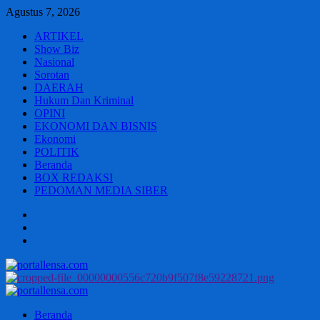
Skip
Agustus 7, 2026
to
ARTIKEL
content
Show Biz
Nasional
Sorotan
DAERAH
Hukum Dan Kriminal
OPINI
EKONOMI DAN BISNIS
Ekonomi
POLITIK
Beranda
BOX REDAKSI
PEDOMAN MEDIA SIBER
Beranda
BOX
REDAKSI
PEDOMAN
MEDIA
SIBER
Primary
Menu
Beranda