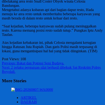
dibelakang area resto Snall Coster Obyek wisata Celosia
Bandungan.
Mengetahui adanya kobaran api dari bagian dapur resto, Hada
menuju ke area resto untuk memberitahu beberapa karyawan yang
masih berada di dalam resto untuk keluar dari resto.
“Saat kejadian, beberapa karyawan sudah pulang meninggalkan
resto. Karena memang posisi resto sudah tutup.” Pungkas Iptu Andy
Taufan.
Atas kejadian kebakaran ini, pihak Celosia mengalami kerugian
hingga Ratusan Juta Rupiah. Dan garis Polisi masih terpasang di
lokasi, guna mengantisipasi hal hal yang tidak diinginkan. (TIM)
Post Views:
108
Post
Previous:
Bakat dan Potensi Seni Budaya.
Next:
2 pelaku perguruan silat berhasil dibekuk Sat Reskrim Polres
navigation
Boyolali.
More Stories
ARTIKEL
DAERAH