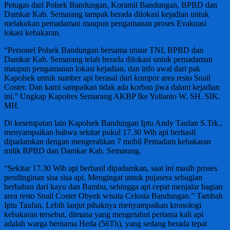
Petugas dari Polsek Bandungan, Koramil Bandungan, BPBD dan
Damkar Kab. Semarang tampak berada dilokasi kejadian untuk
melakukan pemadaman maupun pengamanan proses Evakuasi
lokasi kebakaran.
“Personel Polsek Bandungan bersama unsur TNI, BPBD dan
Damkar Kab. Semarang telah berada dilokasi untuk pemadaman
maupun pengamanan lokasi kejadian, dan info awal dari pak
Kapolsek untuk sumber api berasal dari kompor area resto Snail
Coster. Dan kami sampaikan tidak ada korban jiwa dalam kejadian
ini.” Ungkap Kapolres Semarang AKBP Ike Yulianto W, SH. SIK.
MH.
Di kesempatan lain Kapolsek Bandungan Iptu Andy Taufan S.Trk.,
menyampaikan bahwa sekitar pukul 17.30 Wib api berhasil
dipadamkan dengan mengerahkan 7 mobil Pemadam kebakaran
milik BPBD dan Damkar Kab. Semarang.
“Sekitar 17.30 Wib api berhasil dipadamkan, saat ini masih proses
pendinginan sisa sisa api. Mengingat untuk pujasera sebagian
berbahan dari kayu dan Bambu, sehingga api cepat menjalar bagian
area resto Snail Coster Obyek wisata Celosia Bandungan.” Tambah
Iptu Taufan. Lebih lanjut pihaknya menyampaikan kronologi
kebakaran tersebut, dimana yang mengetahui pertama kali api
adalah warga bernama Heda (56Th), yang sedang berada tepat