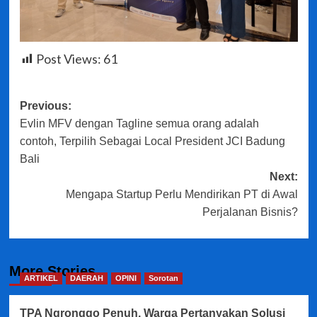
Post Views:
61
Post
Previous:
Evlin MFV dengan Tagline semua orang adalah
navigation
contoh, Terpilih Sebagai Local President JCI Badung
Bali
Next:
Mengapa Startup Perlu Mendirikan PT di Awal
Perjalanan Bisnis?
More Stories
ARTIKEL
DAERAH
OPINI
Sorotan
TPA Ngronggo Penuh, Warga Pertanyakan Solusi