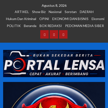
Skip
Agustus 8, 2026
to
ARTIKEL
Show Biz
Nasional
Sorotan
DAERAH
content
Hukum Dan Kriminal
OPINI
EKONOMI DAN BISNIS
Ekonomi
POLITIK
Beranda
BOX REDAKSI
PEDOMAN MEDIA SIBER
Beranda
BOX
PEDOMAN
REDAKSI
MEDIA
SIBER