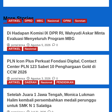
More Stories
ARTIKEL
DPRD
MBG
Nasional
OPINI
Sorotan
Di Hadapan Komisi IX DPR RI, Wahyudi Askar Minta
Evaluasi Menyeluruh Program MBG
portal lensa
Agustus 5, 2026
0
ARTIKEL
Nasional
PLN Icon Plus Perkuat Fondasi Digital, Contact
Center PLN 123 Sabet 10 Penghargaan Gold di
CCW 2026
portal lensa
Agustus 3, 2026
0
ARTIKEL
DAERAH
Nasional
PENDIDIKAN
Setelah Juara 1 Jawa Tengah, Monica Lukman
Halim kembali persembahkan medali perunggu
untuk SMK N 1 Salatiga