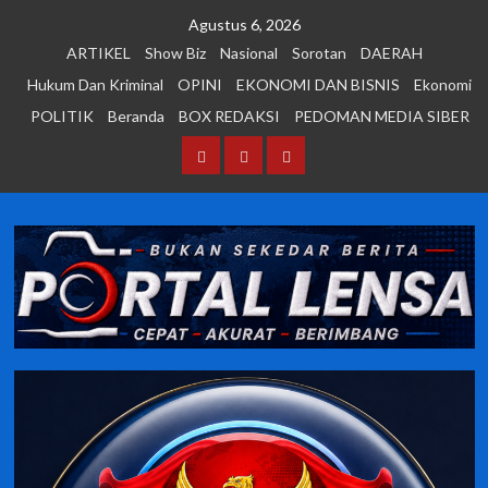
Skip
Agustus 6, 2026
to
ARTIKEL
Show Biz
Nasional
Sorotan
DAERAH
content
Hukum Dan Kriminal
OPINI
EKONOMI DAN BISNIS
Ekonomi
POLITIK
Beranda
BOX REDAKSI
PEDOMAN MEDIA SIBER
Beranda
BOX
PEDOMAN
REDAKSI
MEDIA
SIBER