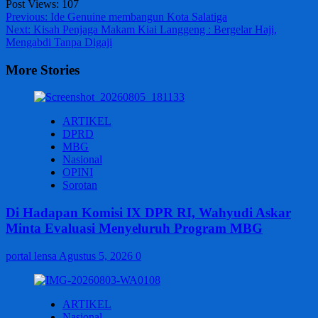
Post Views:
107
Post
Previous:
Ide Genuine membangun Kota Salatiga
Next:
Kisah Penjaga Makam Kiai Langgeng : Bergelar Haji,
navigation
Mengabdi Tanpa Digaji
More Stories
ARTIKEL
DPRD
MBG
Nasional
OPINI
Sorotan
Di Hadapan Komisi IX DPR RI, Wahyudi Askar
Minta Evaluasi Menyeluruh Program MBG
portal lensa
Agustus 5, 2026
0
ARTIKEL
Nasional