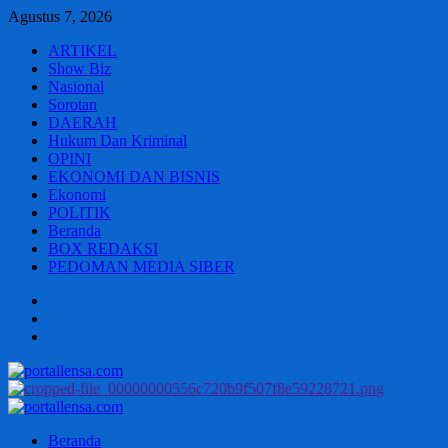
Skip
Agustus 7, 2026
to
ARTIKEL
content
Show Biz
Nasional
Sorotan
DAERAH
Hukum Dan Kriminal
OPINI
EKONOMI DAN BISNIS
Ekonomi
POLITIK
Beranda
BOX REDAKSI
PEDOMAN MEDIA SIBER
Beranda
BOX
REDAKSI
PEDOMAN
MEDIA
SIBER
Primary
Menu
Beranda