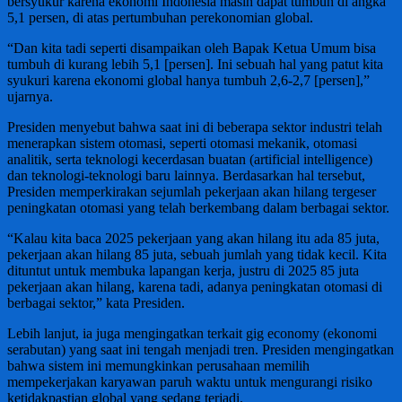
bersyukur karena ekonomi Indonesia masih dapat tumbuh di angka
5,1 persen, di atas pertumbuhan perekonomian global.
“Dan kita tadi seperti disampaikan oleh Bapak Ketua Umum bisa
tumbuh di kurang lebih 5,1 [persen]. Ini sebuah hal yang patut kita
syukuri karena ekonomi global hanya tumbuh 2,6-2,7 [persen],”
ujarnya.
Presiden menyebut bahwa saat ini di beberapa sektor industri telah
menerapkan sistem otomasi, seperti otomasi mekanik, otomasi
analitik, serta teknologi kecerdasan buatan (artificial intelligence)
dan teknologi-teknologi baru lainnya. Berdasarkan hal tersebut,
Presiden memperkirakan sejumlah pekerjaan akan hilang tergeser
peningkatan otomasi yang telah berkembang dalam berbagai sektor.
“Kalau kita baca 2025 pekerjaan yang akan hilang itu ada 85 juta,
pekerjaan akan hilang 85 juta, sebuah jumlah yang tidak kecil. Kita
dituntut untuk membuka lapangan kerja, justru di 2025 85 juta
pekerjaan akan hilang, karena tadi, adanya peningkatan otomasi di
berbagai sektor,” kata Presiden.
Lebih lanjut, ia juga mengingatkan terkait gig economy (ekonomi
serabutan) yang saat ini tengah menjadi tren. Presiden mengingatkan
bahwa sistem ini memungkinkan perusahaan memilih
mempekerjakan karyawan paruh waktu untuk mengurangi risiko
ketidakpastian global yang sedang terjadi.