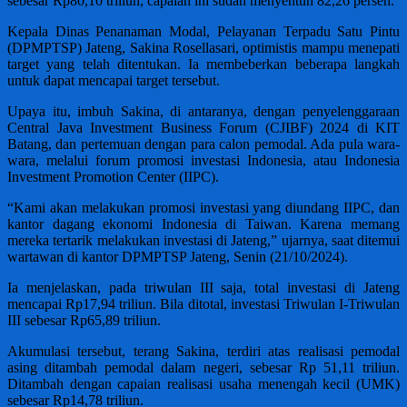
sebesar Rp80,10 triliun, capaian ini sudah menyentuh 82,26 persen.
Kepala Dinas Penanaman Modal, Pelayanan Terpadu Satu Pintu
(DPMPTSP) Jateng, Sakina Rosellasari, optimistis mampu menepati
target yang telah ditentukan. Ia membeberkan beberapa langkah
untuk dapat mencapai target tersebut.
Upaya itu, imbuh Sakina, di antaranya, dengan penyelenggaraan
Central Java Investment Business Forum (CJIBF) 2024 di KIT
Batang, dan pertemuan dengan para calon pemodal. Ada pula wara-
wara, melalui forum promosi investasi Indonesia, atau Indonesia
Investment Promotion Center (IIPC).
“Kami akan melakukan promosi investasi yang diundang IIPC, dan
kantor dagang ekonomi Indonesia di Taiwan. Karena memang
mereka tertarik melakukan investasi di Jateng,” ujarnya, saat ditemui
wartawan di kantor DPMPTSP Jateng, Senin (21/10/2024).
Ia menjelaskan, pada triwulan III saja, total investasi di Jateng
mencapai Rp17,94 triliun. Bila ditotal, investasi Triwulan I-Triwulan
III sebesar Rp65,89 triliun.
Akumulasi tersebut, terang Sakina, terdiri atas realisasi pemodal
asing ditambah pemodal dalam negeri, sebesar Rp 51,11 triliun.
Ditambah dengan capaian realisasi usaha menengah kecil (UMK)
sebesar Rp14,78 triliun.