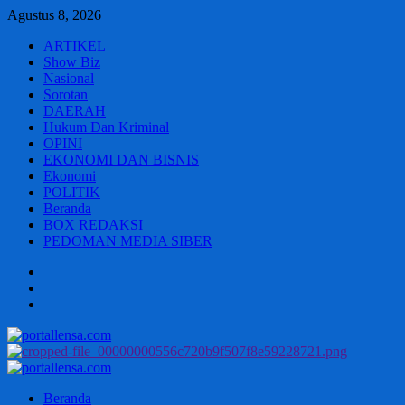
Skip
Agustus 8, 2026
to
ARTIKEL
content
Show Biz
Nasional
Sorotan
DAERAH
Hukum Dan Kriminal
OPINI
EKONOMI DAN BISNIS
Ekonomi
POLITIK
Beranda
BOX REDAKSI
PEDOMAN MEDIA SIBER
Beranda
BOX
REDAKSI
PEDOMAN
MEDIA
SIBER
Primary
Menu
Beranda