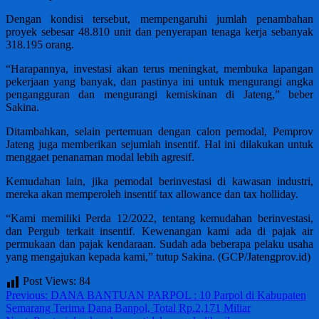
Dengan kondisi tersebut, mempengaruhi jumlah penambahan
proyek sebesar 48.810 unit dan penyerapan tenaga kerja sebanyak
318.195 orang.
“Harapannya, investasi akan terus meningkat, membuka lapangan
pekerjaan yang banyak, dan pastinya ini untuk mengurangi angka
pengangguran dan mengurangi kemiskinan di Jateng,” beber
Sakina.
Ditambahkan, selain pertemuan dengan calon pemodal, Pemprov
Jateng juga memberikan sejumlah insentif. Hal ini dilakukan untuk
menggaet penanaman modal lebih agresif.
Kemudahan lain, jika pemodal berinvestasi di kawasan industri,
mereka akan memperoleh insentif tax allowance dan tax holliday.
“Kami memiliki Perda 12/2022, tentang kemudahan berinvestasi,
dan Pergub terkait insentif. Kewenangan kami ada di pajak air
permukaan dan pajak kendaraan. Sudah ada beberapa pelaku usaha
yang mengajukan kepada kami,” tutup Sakina. (GCP/Jatengprov.id)
Post Views:
84
Post
Previous:
DANA BANTUAN PARPOL : 10 Parpol di Kabupaten
Semarang Terima Dana Banpol, Total Rp.2,171 Miliar
navigation