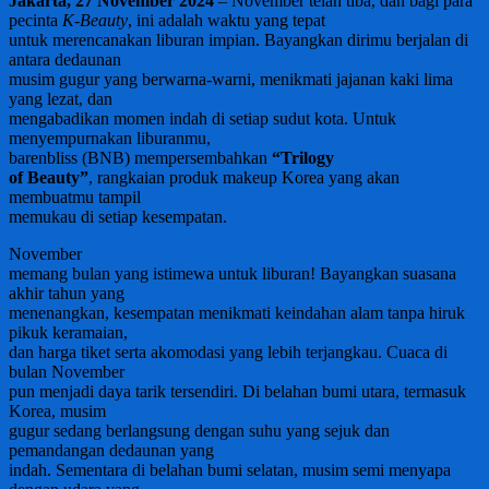
Jakarta, 27 November 2024
– November telah tiba, dan bagi para
pecinta
K-Beauty
, ini adalah waktu yang tepat
untuk merencanakan liburan impian. Bayangkan dirimu berjalan di
antara dedaunan
musim gugur yang berwarna-warni, menikmati jajanan kaki lima
yang lezat, dan
mengabadikan momen indah di setiap sudut kota. Untuk
menyempurnakan liburanmu,
barenbliss (BNB) mempersembahkan
“Trilogy
of Beauty”
, rangkaian produk makeup Korea yang akan
membuatmu tampil
memukau di setiap kesempatan.
November
memang bulan yang istimewa untuk liburan! Bayangkan suasana
akhir tahun yang
menenangkan, kesempatan menikmati keindahan alam tanpa hiruk
pikuk keramaian,
dan harga tiket serta akomodasi yang lebih terjangkau. Cuaca di
bulan November
pun menjadi daya tarik tersendiri. Di belahan bumi utara, termasuk
Korea, musim
gugur sedang berlangsung dengan suhu yang sejuk dan
pemandangan dedaunan yang
indah. Sementara di belahan bumi selatan, musim semi menyapa