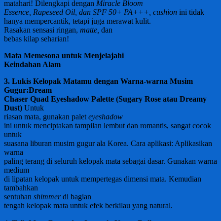
matahari! Dilengkapi dengan
Miracle Bloom
Essence, Rapeseed Oil, dan SPF 50+ PA+++,
cushion
ini tidak
hanya mempercantik, tetapi juga merawat kulit.
Rasakan sensasi ringan,
matte,
dan
bebas kilap seharian!
Mata Memesona untuk Menjelajahi
Keindahan Alam
3. Lukis Kelopak Matamu dengan Warna-warna Musim
Gugur:
Dream
Chaser Quad Eyeshadow Palette (Sugary Rose atau Dreamy
Dust)
Untuk
riasan mata, gunakan palet
eyeshadow
ini untuk menciptakan tampilan lembut dan romantis, sangat cocok
untuk
suasana liburan musim gugur ala Korea. Cara aplikasi: Aplikasikan
warna
paling terang di seluruh kelopak mata sebagai dasar. Gunakan warna
medium
di lipatan kelopak untuk mempertegas dimensi mata. Kemudian
tambahkan
sentuhan
shimmer
di bagian
tengah kelopak mata untuk efek berkilau yang natural.