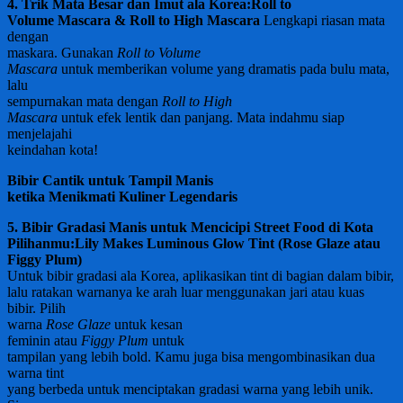
4. Trik Mata Besar dan Imut ala Korea:
Roll to
Volume Mascara & Roll to High Mascara
Lengkapi riasan mata
dengan
maskara. Gunakan
Roll to Volume
Mascara
untuk memberikan volume yang dramatis pada bulu mata,
lalu
sempurnakan mata dengan
Roll to High
Mascara
untuk efek lentik dan panjang. Mata indahmu siap
menjelajahi
keindahan kota!
Bibir Cantik untuk Tampil Manis
ketika Menikmati Kuliner Legendaris
5. Bibir Gradasi Manis untuk Mencicipi Street Food di Kota
Pilihanmu:
Lily Makes Luminous Glow Tint (Rose Glaze atau
Figgy Plum)
Untuk bibir gradasi ala Korea, aplikasikan tint di bagian dalam bibir,
lalu ratakan warnanya ke arah luar menggunakan jari atau kuas
bibir. Pilih
warna
Rose Glaze
untuk kesan
feminin atau
Figgy Plum
untuk
tampilan yang lebih bold. Kamu juga bisa mengombinasikan dua
warna tint
yang berbeda untuk menciptakan gradasi warna yang lebih unik.