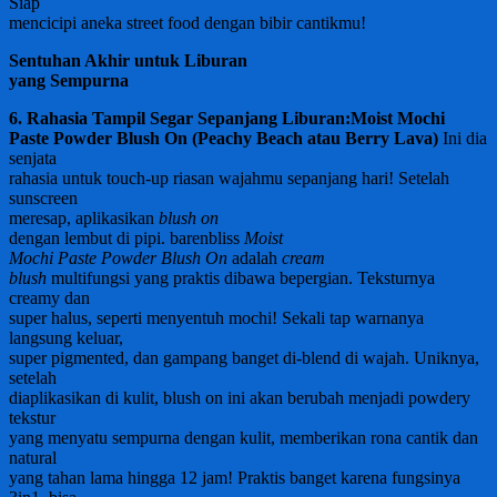
Siap
mencicipi aneka street food dengan bibir cantikmu!
Sentuhan Akhir untuk Liburan
yang Sempurna
6. Rahasia Tampil Segar Sepanjang Liburan:
Moist Mochi
Paste Powder Blush On (Peachy Beach atau Berry Lava)
Ini dia
senjata
rahasia untuk touch-up riasan wajahmu sepanjang hari! Setelah
sunscreen
meresap, aplikasikan
blush on
dengan lembut di pipi. barenbliss
Moist
Mochi Paste Powder Blush On
adalah
cream
blush
multifungsi yang praktis dibawa bepergian. Teksturnya
creamy dan
super halus, seperti menyentuh mochi! Sekali tap warnanya
langsung keluar,
super pigmented, dan gampang banget di-blend di wajah. Uniknya,
setelah
diaplikasikan di kulit, blush on ini akan berubah menjadi powdery
tekstur
yang menyatu sempurna dengan kulit, memberikan rona cantik dan
natural
yang tahan lama hingga 12 jam! Praktis banget karena fungsinya