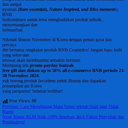
dan sangat
nyaman
(Bare essentials, Nature Inspired, and Bliss moments
),
BNB
berkomitmen untuk terus menghadirkan produk terbaik,
menyenangkan dan
bermanfaat.
Nikmati liburan November di Korea dengan penuh gaya dan
percaya
diri bersama rangkaian produk BNB Cosmetics! Jangan lupa, kulit
yang sehat dan
terawat akan membuatmu semakin bersinar.
Mumpung ada
promo payday banyak
free gift dan diskon up to 50% all e-commerce BNB periode 23-
30 November 2024
,
yuk borong produk favoritmu untuk liburan dan dapatkan
penampilan ala Korea
yang paripurna! Selamat berlibur!
Post Views:
88
Post
Previous:
Cara Menghitung Masa Subur setelah Haid agar Tidak
Hamil
navigation
Next:
Harga XLM Naik 100% Sepekan, Ini 6 Faktor Penyebab dan
Prediksinya!