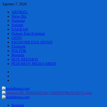
Skip
Agustus 7, 2026
to
ARTIKEL
content
Show Biz
Nasional
Sorotan
DAERAH
Hukum Dan Kriminal
OPINI
EKONOMI DAN BISNIS
Ekonomi
POLITIK
Beranda
BOX REDAKSI
PEDOMAN MEDIA SIBER
Beranda
BOX
REDAKSI
PEDOMAN
MEDIA
SIBER
Primary
Menu
Beranda