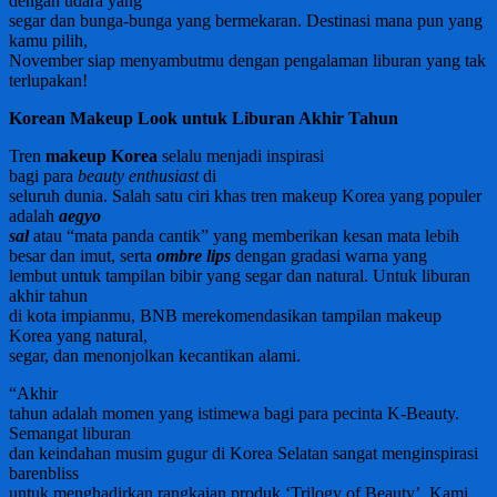
dengan udara yang
segar dan bunga-bunga yang bermekaran. Destinasi mana pun yang
kamu pilih,
November siap menyambutmu dengan pengalaman liburan yang tak
terlupakan!
Korean Makeup Look untuk Liburan Akhir Tahun
Tren
makeup Korea
selalu menjadi inspirasi
bagi para
beauty enthusiast
di
seluruh dunia. Salah satu ciri khas tren makeup Korea yang populer
adalah
aegyo
sal
atau “mata panda cantik” yang memberikan kesan mata lebih
besar dan imut, serta
ombre lips
dengan gradasi warna yang
lembut untuk tampilan bibir yang segar dan natural. Untuk liburan
akhir tahun
di kota impianmu, BNB merekomendasikan tampilan makeup
Korea yang natural,
segar, dan menonjolkan kecantikan alami.
“Akhir
tahun adalah momen yang istimewa bagi para pecinta K-Beauty.
Semangat liburan
dan keindahan musim gugur di Korea Selatan sangat menginspirasi
barenbliss
untuk menghadirkan rangkaian produk ‘Trilogy of Beauty’. Kami