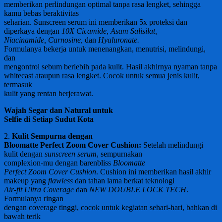
memberikan perlindungan optimal tanpa rasa lengket, sehingga
kamu bebas beraktivitas
seharian. Sunscreen serum ini memberikan 5x proteksi dan
diperkaya dengan
10X Cicamide, Asam Salisilat,
Niacinamide, Carnosine,
dan
Hyaluronate.
Formulanya bekerja untuk menenangkan, menutrisi, melindungi,
dan
mengontrol sebum berlebih pada kulit. Hasil akhirnya nyaman tanpa
whitecast ataupun rasa lengket. Cocok untuk semua jenis kulit,
termasuk
kulit yang rentan berjerawat.
Wajah Segar dan Natural untuk
Selfie di Setiap Sudut Kota
2.
Kulit Sempurna dengan
Bloomatte Perfect Zoom Cover Cushion:
Setelah melindungi
kulit dengan
sunscreen serum
, sempurnakan
complexion-mu dengan barenbliss
Bloomatte
Perfect Zoom Cover Cushion
. Cushion ini memberikan hasil akhir
makeup yang
flawless
dan tahan lama berkat teknologi
Air-fit Ultra Coverage
dan
NEW DOUBLE LOCK TECH
.
Formulanya ringan
dengan coverage tinggi, cocok untuk kegiatan sehari-hari, bahkan di
bawah terik