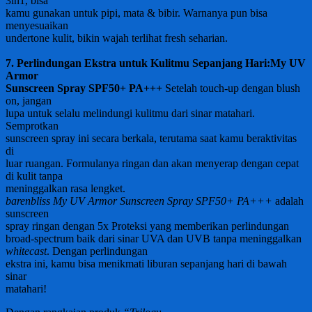
3in1, bisa
kamu gunakan untuk pipi, mata & bibir. Warnanya pun bisa
menyesuaikan
undertone kulit, bikin wajah terlihat fresh seharian.
7. Perlindungan Ekstra untuk Kulitmu Sepanjang Hari:
My UV
Armor
Sunscreen Spray SPF50+ PA+++
Setelah touch-up dengan blush
on, jangan
lupa untuk selalu melindungi kulitmu dari sinar matahari.
Semprotkan
sunscreen spray ini secara berkala, terutama saat kamu beraktivitas
di
luar ruangan. Formulanya ringan dan akan menyerap dengan cepat
di kulit tanpa
meninggalkan rasa lengket.
barenbliss My UV Armor Sunscreen Spray SPF50+ PA+++
adalah
sunscreen
spray ringan dengan 5x Proteksi yang memberikan perlindungan
broad-spectrum baik dari sinar UVA dan UVB tanpa meninggalkan
whitecast
. Dengan perlindungan
ekstra ini, kamu bisa menikmati liburan sepanjang hari di bawah
sinar
matahari!