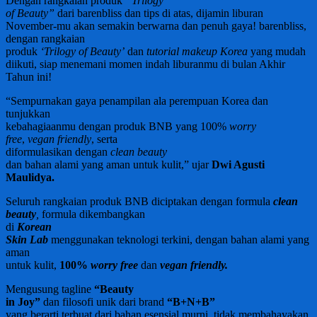
Dengan rangkaian produk
“Trilogy
of Beauty”
dari barenbliss dan tips di atas, dijamin liburan
November-mu akan semakin berwarna dan penuh gaya! barenbliss,
dengan rangkaian
produk
‘Trilogy of Beauty’
dan
tutorial makeup Korea
yang mudah
diikuti, siap menemani momen indah liburanmu di bulan Akhir
Tahun ini!
“Sempurnakan gaya penampilan ala perempuan Korea dan
tunjukkan
kebahagiaanmu dengan produk BNB yang 100%
worry
free
,
vegan friendly
, serta
diformulasikan dengan
clean beauty
dan bahan alami yang aman untuk kulit,” ujar
Dwi Agusti
Maulidya.
Seluruh rangkaian produk BNB diciptakan dengan formula
clean
beauty
,
formula dikembangkan
di
Korean
Skin Lab
menggunakan teknologi terkini, dengan bahan alami yang
aman
untuk kulit,
100%
worry free
dan
vegan friendly.
Mengusung tagline
“Beauty
in Joy”
dan filosofi unik dari brand
“B+N+B”
yang berarti terbuat dari bahan esensial murni, tidak membahayakan