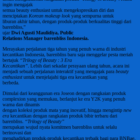
ingin mengajak
semua beauty enthusiast untuk mengekspresikan diri dan
menciptakan
Korean makeup look
yang sempurna untuk
liburan akhir tahun, dengan produk-produk berkualitas tinggi dari
barenbliss,”
ujar
Dwi Agusti Maulidiya, Public
Relations Manager barenbliss Indonesia.
Merayakan perjalanan tiga tahun yang penuh warna di industri
kecantikan Indonesia, barenbliss baru saja menggelar pesta meriah
bertajuk
“Trilogy of Beauty : 3 Era
Kecantikan”
. Lebih dari sekadar perayaan ulang tahun, acara ini
menjadi sebuah perjalanan interaktif yang mengajak para
beauty
enthusiast
untuk menjelajahi tiga era kecantikan yang
berbeda.
Dimulai dari keanggunan era Joseon dengan rangkaian produk
complexion yang memukau, berlanjut ke era Y2K yang penuh
warna dan dinamis
dengan koleksi produk mata yang inovatif, hingga mengintip
new
era
kecantikan dengan rangkaian produk bibir terbaru dari
barenbliss.
“Trilogy of Beauty”
merupakan wujud nyata komitmen barenbliss untuk selalu
berinovasi dan
menghadirkan produk-produk kecantikan terbaik bagi para BNBae,