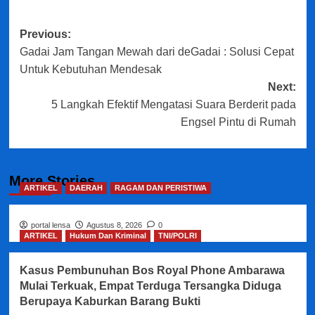
Post
Previous:
Gadai Jam Tangan Mewah dari deGadai : Solusi Cepat
navigation
Untuk Kebutuhan Mendesak
Next:
5 Langkah Efektif Mengatasi Suara Berderit pada
Engsel Pintu di Rumah
More Stories
ARTIKEL
DAERAH
RAGAM DAN PERISTIWA
portal lensa
Agustus 8, 2026
0
ARTIKEL
Hukum Dan Kriminal
TNI/POLRI
Kasus Pembunuhan Bos Royal Phone Ambarawa
Mulai Terkuak, Empat Terduga Tersangka Diduga
Berupaya Kaburkan Barang Bukti