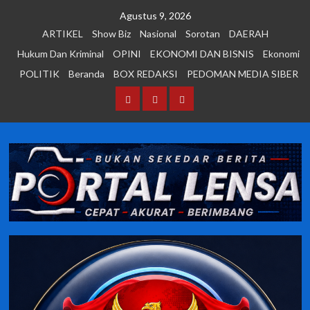
Skip
Agustus 9, 2026
to
ARTIKEL
Show Biz
Nasional
Sorotan
DAERAH
content
Hukum Dan Kriminal
OPINI
EKONOMI DAN BISNIS
Ekonomi
POLITIK
Beranda
BOX REDAKSI
PEDOMAN MEDIA SIBER
Beranda
BOX
PEDOMAN
REDAKSI
MEDIA
SIBER