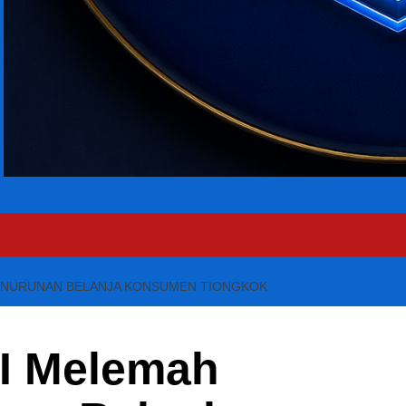
ENURUNAN BELANJA KONSUMEN TIONGKOK
I Melemah