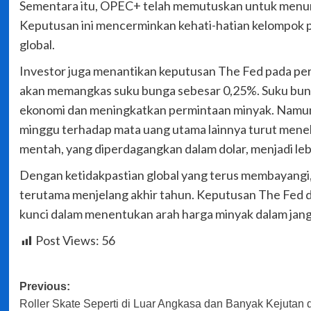
Sementara itu, OPEC+ telah memutuskan untuk menund
Keputusan ini mencerminkan kehati-hatian kelompok 
global.
Investor juga menantikan keputusan The Fed pada pe
akan memangkas suku bunga sebesar 0,25%. Suku bun
ekonomi dan meningkatkan permintaan minyak. Namun, 
minggu terhadap mata uang utama lainnya turut mene
mentah, yang diperdagangkan dalam dolar, menjadi le
Dengan ketidakpastian global yang terus membayangi, 
terutama menjelang akhir tahun. Keputusan The Fed 
kunci dalam menentukan arah harga minyak dalam jan
Post Views:
56
Post
Previous:
Roller Skate Seperti di Luar Angkasa dan Banyak Kejutan d