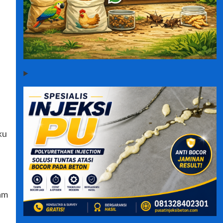
ku
am