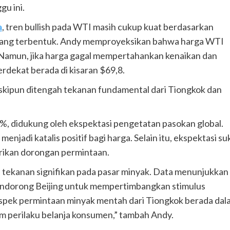
u ini.
a
, tren bullish pada WTI masih cukup kuat berdasarkan
 yang terbentuk. Andy memproyeksikan bahwa harga WTI
i. Namun, jika harga gagal mempertahankan kenaikan dan
erdekat berada di kisaran $69,8.
eskipun ditengah tekanan fundamental dari Tiongkok dan
%, didukung oleh ekspektasi pengetatan pasokan global.
njadi katalis positif bagi harga. Selain itu, ekspektasi su
rikan dorongan permintaan.
 tekanan signifikan pada pasar minyak. Data menunjukkan
mendorong Beijing untuk mempertimbangkan stimulus
pek permintaan minyak mentah dari Tiongkok berada dal
lam perilaku belanja konsumen,” tambah Andy.