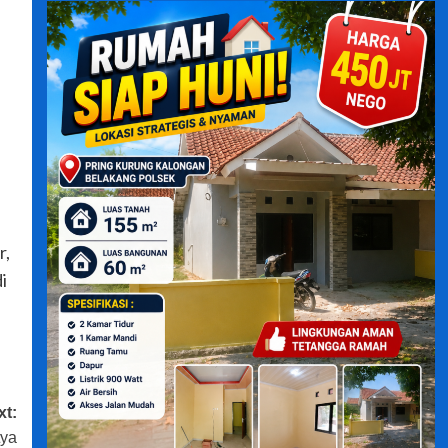
r,
i
xt:
tya