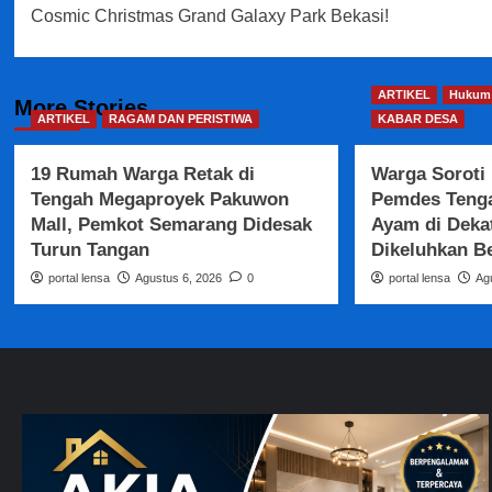
navigation
Cosmic Christmas Grand Galaxy Park Bekasi!
ARTIKEL
Hukum 
More Stories
ARTIKEL
RAGAM DAN PERISTIWA
KABAR DESA
19 Rumah Warga Retak di
Warga Soroti
Tengah Megaproyek Pakuwon
Pemdes Teng
Mall, Pemkot Semarang Didesak
Ayam di Deka
Turun Tangan
Dikeluhkan B
portal lensa
Agustus 6, 2026
0
portal lensa
Ag