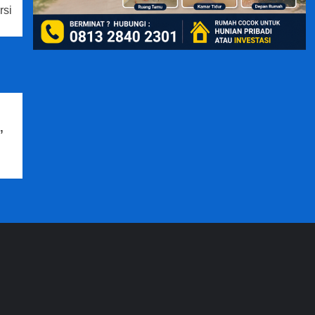
rsi
,