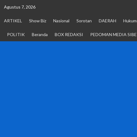
Skip
Agustus 7, 2026
to
content
ARTIKEL
Show Biz
Nasional
Sorotan
DAERAH
Hukum 
POLITIK
Beranda
BOX REDAKSI
PEDOMAN MEDIA SIBE