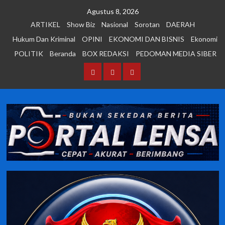
Skip
Agustus 8, 2026
to
ARTIKEL
Show Biz
Nasional
Sorotan
DAERAH
content
Hukum Dan Kriminal
OPINI
EKONOMI DAN BISNIS
Ekonomi
POLITIK
Beranda
BOX REDAKSI
PEDOMAN MEDIA SIBER
Beranda
BOX
PEDOMAN
REDAKSI
MEDIA
SIBER