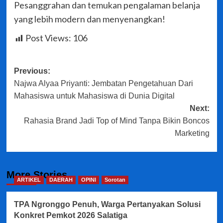
Pesanggrahan dan temukan pengalaman belanja
yang lebih modern dan menyenangkan!
Post Views:
106
Post
Previous:
Najwa Alyaa Priyanti: Jembatan Pengetahuan Dari
navigation
Mahasiswa untuk Mahasiswa di Dunia Digital
Next:
Rahasia Brand Jadi Top of Mind Tanpa Bikin Boncos
Marketing
More Stories
ARTIKEL
DAERAH
OPINI
Sorotan
TPA Ngronggo Penuh, Warga Pertanyakan Solusi
Konkret Pemkot 2026 Salatiga